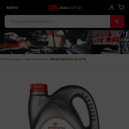
MENU
Oleje
Che
›
›
Strona główna
Oleje obróbkowe
ORLEN EMULGOL ES 12 5L