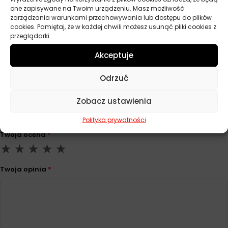
one zapisywane na Twoim urządzeniu. Masz możliwość
Przeznaczenie
Obróbka metali
zarządzania warunkami przechowywania lub dostępu do plików
cookies. Pamiętaj, że w każdej chwili możesz usunąć pliki cookies z
Pojemność
5 l
przeglądarki.
Akceptuje
Opinie
Odrzuć
Na razie nie ma opinii o produkcie.
Zobacz ustawienia
Dodaj opinię
Polityka prywatności
Twoja ocena
*
Twoja opinia
*