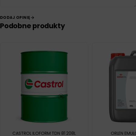
DODAJ OPINIĘ
Podobne produkty
CASTROL ILOFORM TDN 81 208L
ORLEN EMULG