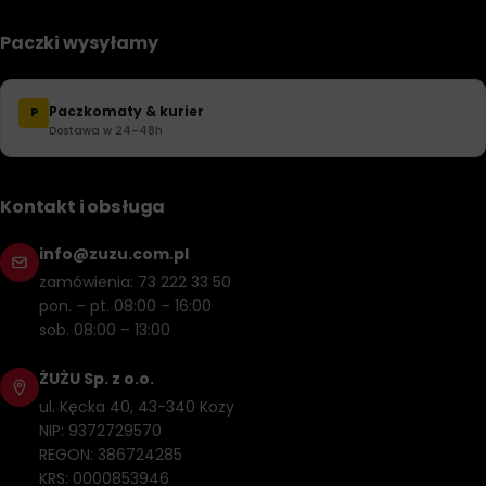
Paczki wysyłamy
Paczkomaty & kurier
P
Dostawa w 24–48h
Kontakt i obsługa
info@zuzu.com.pl
zamówienia: 73 222 33 50
pon. – pt. 08:00 – 16:00
sob. 08:00 – 13:00
ŻUŻU Sp. z o.o.
ul. Kęcka 40, 43-340 Kozy
NIP: 9372729570
REGON: 386724285
KRS: 0000853946