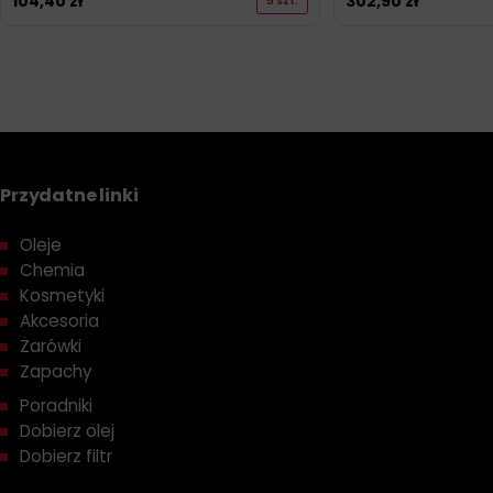
104,40
zł
302,90
zł
5 szt.
Przydatne linki
Oleje
Chemia
Kosmetyki
Akcesoria
Żarówki
Zapachy
Poradniki
Dobierz olej
Dobierz filtr