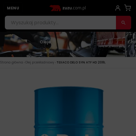
MENU
Oleje
Che
›
›
Strona główna
Olej przekładniowy
TEXACO DELO SYN ATF HD 208L