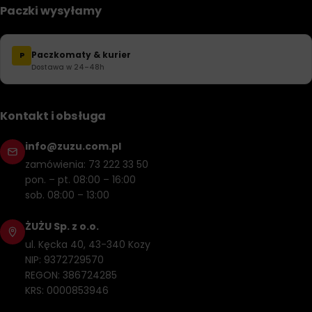
Paczki wysyłamy
Paczkomaty & kurier
P
Dostawa w 24–48h
Kontakt i obsługa
info@zuzu.com.pl
zamówienia: 73 222 33 50
pon. – pt. 08:00 – 16:00
sob. 08:00 – 13:00
ŻUŻU Sp. z o.o.
ul. Kęcka 40, 43-340 Kozy
NIP: 9372729570
REGON: 386724285
KRS: 0000853946