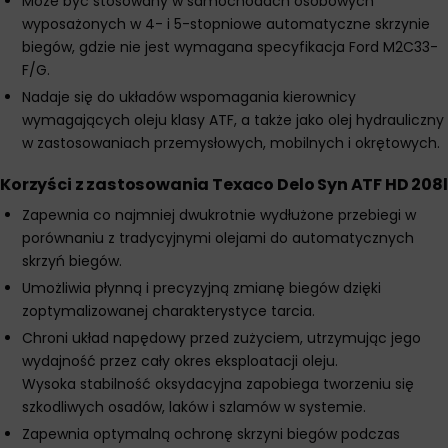
Może być stosowany w samochodach osobowych
wyposażonych w 4- i 5-stopniowe automatyczne skrzynie
biegów, gdzie nie jest wymagana specyfikacja Ford M2C33-
F/G.
Nadaje się do układów wspomagania kierownicy
wymagających oleju klasy ATF, a także jako olej hydrauliczny
w zastosowaniach przemysłowych, mobilnych i okrętowych.
Korzyści z zastosowania Texaco Delo Syn ATF HD 208l
Zapewnia co najmniej dwukrotnie wydłużone przebiegi w
porównaniu z tradycyjnymi olejami do automatycznych
skrzyń biegów.
Umożliwia płynną i precyzyjną zmianę biegów dzięki
zoptymalizowanej charakterystyce tarcia.
Chroni układ napędowy przed zużyciem, utrzymując jego
wydajność przez cały okres eksploatacji oleju.
Wysoka stabilność oksydacyjna zapobiega tworzeniu się
szkodliwych osadów, laków i szlamów w systemie.
Zapewnia optymalną ochronę skrzyni biegów podczas