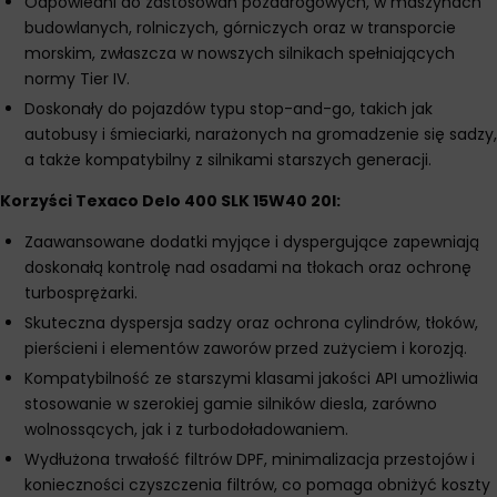
Odpowiedni do zastosowań pozadrogowych, w maszynach
budowlanych, rolniczych, górniczych oraz w transporcie
morskim, zwłaszcza w nowszych silnikach spełniających
normy Tier IV.
Doskonały do pojazdów typu stop-and-go, takich jak
autobusy i śmieciarki, narażonych na gromadzenie się sadzy,
a także kompatybilny z silnikami starszych generacji.
Korzyści Texaco Delo 400 SLK 15W40 20l:
Zaawansowane dodatki myjące i dyspergujące zapewniają
doskonałą kontrolę nad osadami na tłokach oraz ochronę
turbosprężarki.
Skuteczna dyspersja sadzy oraz ochrona cylindrów, tłoków,
pierścieni i elementów zaworów przed zużyciem i korozją.
Kompatybilność ze starszymi klasami jakości API umożliwia
stosowanie w szerokiej gamie silników diesla, zarówno
wolnossących, jak i z turbodoładowaniem.
Wydłużona trwałość filtrów DPF, minimalizacja przestojów i
konieczności czyszczenia filtrów, co pomaga obniżyć koszty