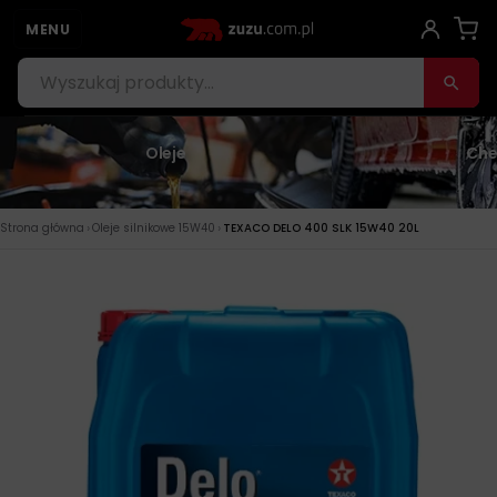
MENU
Oleje
Che
›
›
Strona główna
Oleje silnikowe 15W40
TEXACO DELO 400 SLK 15W40 20L