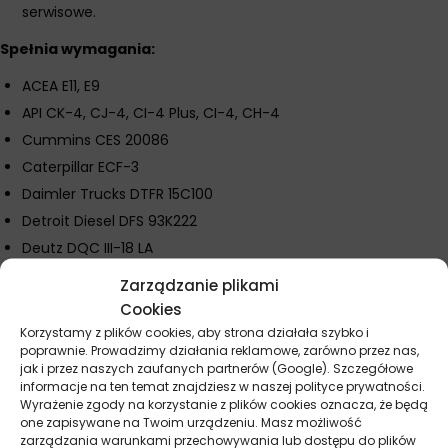
serwisowe.
Spełnia wymagania:
ACEA E11, E9
API CK-4, CJ-4, CI-4 Plus, CI-4, CH-4
Cummins CES 20086
Caterpillar ECF-3
Daimler Trucks DTFR 15C100
Detroit Diesel DFS 93K222
Deutz DQC III-18 LA
Mack EOS-4.5
Zarządzanie plikami
MAN M3775
Cookies
MTU 2.1
Korzystamy z plików cookies, aby strona działała szybko i
poprawnie. Prowadzimy działania reklamowe, zarówno przez nas,
Mack EO-O Premium Plus, EO-N, EO-M Plus, EO-M
jak i przez naszych zaufanych partnerów (Google). Szczegółowe
Renault Trucks RLD-2, RLD-3
informacje na ten temat znajdziesz w naszej polityce prywatności.
Wyrażenie zgody na korzystanie z plików cookies oznacza, że będą
Volvo VDS-3, VDS-4, VDS-4.5
one zapisywane na Twoim urządzeniu. Masz możliwość
ZF TE-ML 04C
zarządzania warunkami przechowywania lub dostępu do plików