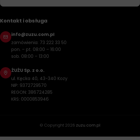
Kontakt i obsługa
info@zuzu.com.pl
zamówienia: 73 222 33 50
pon. – pt. 08:00 – 16:00
sob. 08:00 – 13:00
ŻUŻU Sp. z o.o.
ul. Kęcka 40, 43-340 Kozy
NIP: 9372729570
REGON: 386724285
KRS: 0000853946
© Copyright
2026
zuzu.com.pl