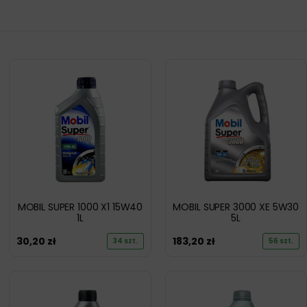
MOBIL SUPER 1000 X1 15W40
MOBIL SUPER 3000 XE 5W30
1L
5L
30,20
zł
183,20
zł
34 szt.
56 szt.