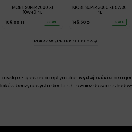
MOBIL SUPER 2000 X1
MOBIL SUPER 3000 XE 5W30
10W40 4L
4L
106,00
zł
146,50
zł
38 szt.
15 szt.
POKAŻ WIĘCEJ PRODUKTÓW
 myślą o zapewnieniu optymalnej
wydajności
silnika i j
silników benzynowych i diesla, jak również do samochodó
zych technologii, co pozwala na uzyskanie maksymalnej wyd
ysłu. Ponadto, każdy olej silnikowy Mobil jest starann