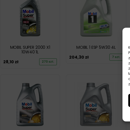
MOBIL SUPER 2000 X1
MOBIL 1 ESP 5W30 4L
10W40 1L
204,30
zł
7 szt.
28,10
zł
270 szt.
z