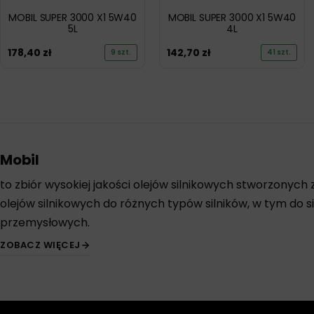
MOBIL SUPER 3000 X1 5W40
MOBIL SUPER 3000 X1 5W40
5L
4L
178,40
zł
142,70
zł
9 szt.
41 szt.
Mobil
to zbiór wysokiej jakości
olejów silnikowych
stworzonych z
olejów silnikowych do różnych typów silników, w tym do 
przemysłowych.
ZOBACZ WIĘCEJ
Oleje silnikowe Mobil są formułowane przy użyciu najnows
przewyższają wymagania producentów samochodów i przem
dotyczące jakości.