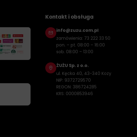
 różnych silników i budżetów. Ponadto, oferują również
 napędowego.
Kontakt i obsługa
ścią, a jego żywotność zostanie przedłużona. Nasze oleje
info@zuzu.com.pl
zamówienia: 73 222 33 50
pon. – pt. 08:00 – 16:00
sob. 08:00 – 13:00
ŻUŻU Sp. z o.o.
ul. Kęcka 40, 43-340 Kozy
NIP: 9372729570
 stosuje najnowocześniejsze technologie i metody, aby
REGON: 386724285
jakościowe.
KRS: 0000853946
różnych typów silników, w tym do silników benzynowych i
e marki Mobil znajdują się oleje syntetyczne,
aksymalne wykorzystanie jego potencjału i przedłużenie