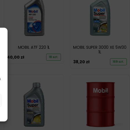
MOBIL ATF 220 1L
MOBIL SUPER 3000 XE 5W30
1L
40,00
zł
18 szt.
38,20
zł
169 szt.
s