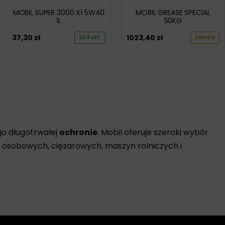
MOBIL SUPER 3000 X1 5W40
MOBIL GREASE SPECIAL
1L
50KG
37,30
zł
1023,40
zł
204 szt.
Zamów
ego długotrwałej
ochronie
. Mobil oferuje szeroki wybór
w osobowych, ciężarowych, maszyn rolniczych i
ajności i ochrony silnika. Oleje spełniają lub
ie testowany, aby zapewnić, że spełnia wymagania