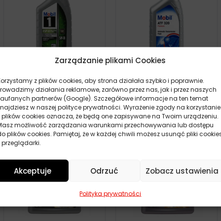
Zarządzanie plikami Cookies
MOBIL 1 ESP 5W30 1L
MOBIL ATF 320 1L
Korzystamy z plików cookies, aby strona działała szybko i poprawnie.
Prowadzimy działania reklamowe, zarówno przez nas, jak i przez naszych
52,40
zł
35,70
zł
17 szt.
8 szt.
zaufanych partnerów (Google). Szczegółowe informacje na ten temat
znajdziesz w naszej polityce prywatności. Wyrażenie zgody na korzystanie
z plików cookies oznacza, że będą one zapisywane na Twoim urządzeniu.
Masz możliwość zarządzania warunkami przechowywania lub dostępu
do plików cookies. Pamiętaj, że w każdej chwili możesz usunąć pliki cookie
 przeglądarki.
Akceptuje
Odrzuć
Zobacz ustawienia
Polityka prywatności