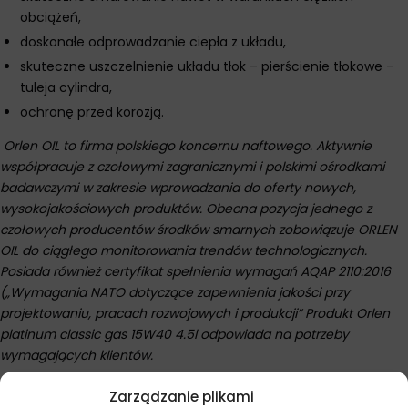
obciążeń,
doskonałe odprowadzanie ciepła z układu,
skuteczne uszczelnienie układu tłok – pierścienie tłokowe –
tuleja cylindra,
ochronę przed korozją.
Orlen OIL to firma polskiego koncernu naftowego. Aktywnie
współpracuje z czołowymi zagranicznymi i polskimi ośrodkami
badawczymi w zakresie wprowadzania do oferty nowych,
wysokojakościowych produktów. Obecna pozycja jednego z
czołowych producentów środków smarnych zobowiązuje ORLEN
OIL do ciągłego monitorowania trendów technologicznych.
Posiada również certyfikat spełnienia wymagań AQAP 2110:2016
(„Wymagania NATO dotyczące zapewnienia jakości przy
projektowaniu, pracach rozwojowych i produkcji” Produkt Orlen
platinum classic gas 15W40 4.5l odpowiada na potrzeby
wymagających klientów.
Zarządzanie plikami