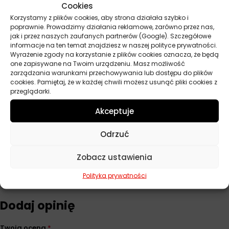
Cookies
Parametry techniczne
Korzystamy z plików cookies, aby strona działała szybko i
poprawnie. Prowadzimy działania reklamowe, zarówno przez nas,
jak i przez naszych zaufanych partnerów (Google). Szczegółowe
Producent
Orlen
informacje na ten temat znajdziesz w naszej polityce prywatności.
Wyrażenie zgody na korzystanie z plików cookies oznacza, że będą
Baza
Mineralny
one zapisywane na Twoim urządzeniu. Masz możliwość
zarządzania warunkami przechowywania lub dostępu do plików
Lepkość
15W-40
cookies. Pamiętaj, że w każdej chwili możesz usunąć pliki cookies z
przeglądarki.
API
SL
Akceptuje
Pojemność
4,5 l, 5 l
Odrzuć
Zobacz ustawienia
Opinie
Polityka prywatności
Na razie nie ma opinii o produkcie.
Dodaj opinię
Twoja ocena
*