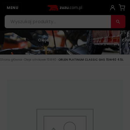
MENU
Oleje
Che
›
›
Strona główna
Oleje silnikowe 15W40
ORLEN PLATINUM CLASSIC GAS 15W40 4.5L