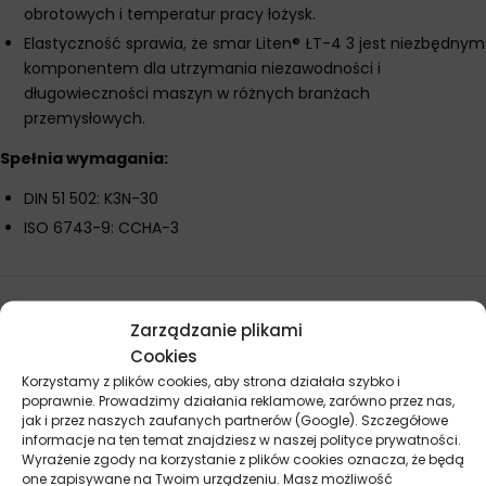
obrotowych i temperatur pracy łożysk.
Elastyczność sprawia, że smar Liten® ŁT-4 3 jest niezbędnym
komponentem dla utrzymania niezawodności i
długowieczności maszyn w różnych branżach
przemysłowych.
Spełnia wymagania:
DIN 51 502: K3N-30
ISO 6743-9: CCHA-3
Parametry techniczne
Zarządzanie plikami
Cookies
Producent
Orlen
Korzystamy z plików cookies, aby strona działała szybko i
poprawnie. Prowadzimy działania reklamowe, zarówno przez nas,
Pojemność
4,5 kg
jak i przez naszych zaufanych partnerów (Google). Szczegółowe
informacje na ten temat znajdziesz w naszej polityce prywatności.
Wyrażenie zgody na korzystanie z plików cookies oznacza, że będą
Przeznaczenie
Łożyska
one zapisywane na Twoim urządzeniu. Masz możliwość