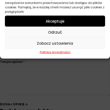
zarządzania warunkami przechowywania lub dostępu do plików
cookies. Pamiętaj, że w każdej chwili możesz usunąć pliki cookies z
przeglądarki.
Opinie
Akceptuje
Na razie nie ma opinii o produkcie.
Odrzuć
Dodaj opinię
Zobacz ustawienia
Twoja ocena
*
Polityka prywatności
Twoja opinia
*
DODAJ OPINIĘ