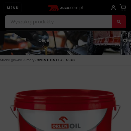
MENU
Oleje
Che
›
›
Strona główna
Smary
ORLEN LITEN ŁT 43 4.5KG