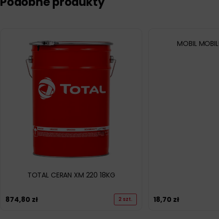
Podobne produkty
MOBIL MOBIL
TOTAL CERAN XM 220 18KG
874,80
zł
18,70
zł
2 szt.