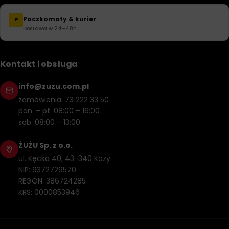
Paczkomaty & kurier
P
Dostawa w 24–48h
Kontakt i obsługa
info@zuzu.com.pl
zamówienia: 73 222 33 50
pon. – pt. 08:00 – 16:00
sob. 08:00 – 13:00
ŻUŻU Sp. z o.o.
ul. Kęcka 40, 43-340 Kozy
NIP: 9372729570
REGON: 386724285
KRS: 0000853946