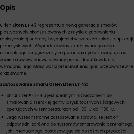
Opis
Orlen
Liten ŁT 43
reprezentuje nową generację smarów
plastycznych, skonstruowanych z myślą o zapewnieniu
maksymalnej ochrony i wydajności w szerokim zakresie aplikacji
przemysłowych. Wyprodukowany z rafinowanego oleju
mineralnego i zagęszczony za pomocą mydła litowego, smar
zawiera również zaawansowany pakiet dodatków, który
wzmacnia jego właściwości przeciwutleniające, przeciwrdzewne
oraz smarne.
Zastosowanie smaru Orlen Liten ŁT 43:
Smar Liten® ŁT-4 3 jest idealnym rozwiązaniem do
smarowania szerokiej gamy łożysk tocznych i ślizgowych,
operujących w temperaturach od -30°C do +130°C.
Jego wszechstronne zastosowanie sprawia, że jest on
odpowiedni zarówno do systemów smarowania centralnego,
jak i manualnego, dostosowując się do różnych prędkości