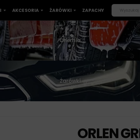
I
AKCESORIA
ŻARÓWKI
ZAPACHY
Chemia
Żarówki
ORLEN GR