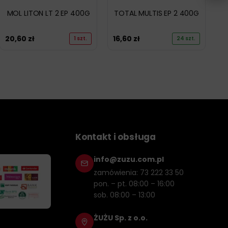
MOL LITON LT 2 EP 400G
TOTAL MULTIS EP 2 400G
20,60
zł
16,60
zł
1 szt.
24 szt.
Kontakt i obsługa
info@zuzu.com.pl
zamówienia: 73 222 33 50
pon. – pt. 08:00 – 16:00
sob. 08:00 – 13:00
ŻUŻU Sp. z o.o.