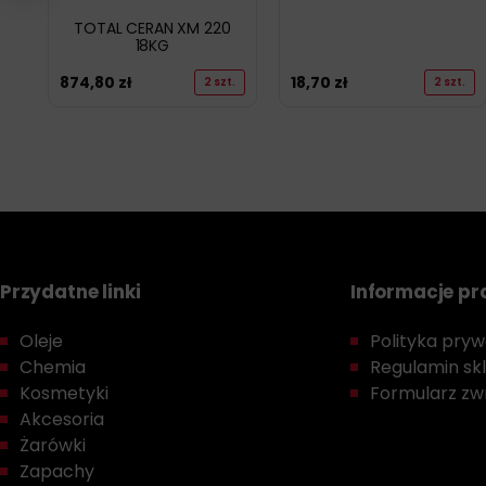
TOTAL CERAN XM 220
18KG
874,80
zł
18,70
zł
2 szt.
2 szt.
Przydatne linki
Informacje p
Oleje
Polityka prywa
Chemia
Regulamin sk
Kosmetyki
Formularz zwr
Akcesoria
Żarówki
Zapachy