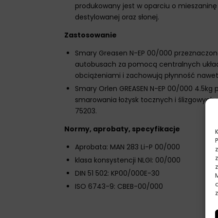
produkowany jest w oparciu o mieszaninę
destylowanej oraz słonej.
Zastosowanie
Smary Greasen N-EP 00/000 przeznaczone
autobusach za pomocą centralnych układ
obciążeniami i zachowują płynność nawet
Smary Orlen GREASEN N-EP 00/000 4.5kg 
smarowania łożysk tocznych i ślizgowyc
75203.
Normy, aprobaty, specyfikacje
Aprobata: MAN 283 Li-P 00/000
klasa konsystencji NLGI: 00/000
DIN 51 502: KP00/000E-30
ISO 6743-9: CBEB-00/000
z