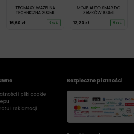
TECMAXX WAZELINA
MOJE AUTO SMAR DO
TECHNICZNA 200ML
ZAMKÓW 100ML
16,60
zł
12,20
zł
6 szt.
6 szt.
rawne
Bezpieczne płatności
tności i pliki cookie
lepu
otu i reklamacji