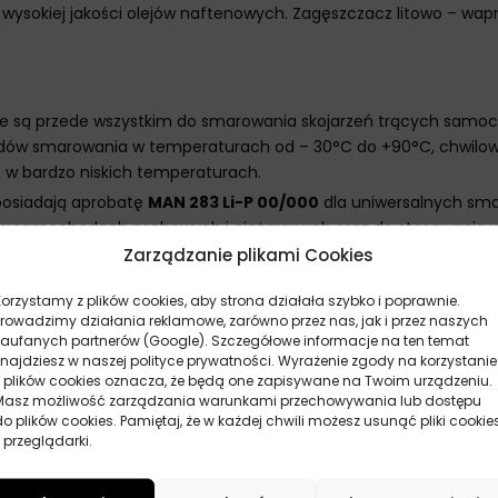
 wysokiej jakości olejów naftenowych. Zagęszczacz litowo – wa
 są przede wszystkim do smarowania skojarzeń trących samoc
ów smarowania w temperaturach od – 30°C do +90°C, chwilowo
 w bardzo niskich temperaturach.
posiadają aprobatę
MAN 283 Li-P 00/000
dla uniwersalnych sm
h w samochodach osobowych i ciężarowych oraz do stosowania 
Zarządzanie plikami Cookies
Korzystamy z plików cookies, aby strona działała szybko i poprawnie.
Prowadzimy działania reklamowe, zarówno przez nas, jak i przez naszych
zaufanych partnerów (Google). Szczegółowe informacje na ten temat
znajdziesz w naszej polityce prywatności. Wyrażenie zgody na korzystanie
z plików cookies oznacza, że będą one zapisywane na Twoim urządzeniu.
Masz możliwość zarządzania warunkami przechowywania lub dostępu
do plików cookies. Pamiętaj, że w każdej chwili możesz usunąć pliki cookie
 przeglądarki.