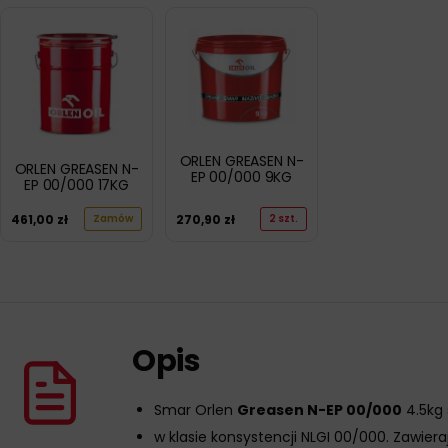
ORLEN GREASEN N-
ORLEN GREASEN N-
EP 00/000 9KG
EP 00/000 17KG
461,00
zł
270,90
zł
Zamów
2 szt.
Opis
Smar Orlen
Greasen N-EP 00/000
4.5kg
w klasie konsystencji NLGI 00/000. Zawier