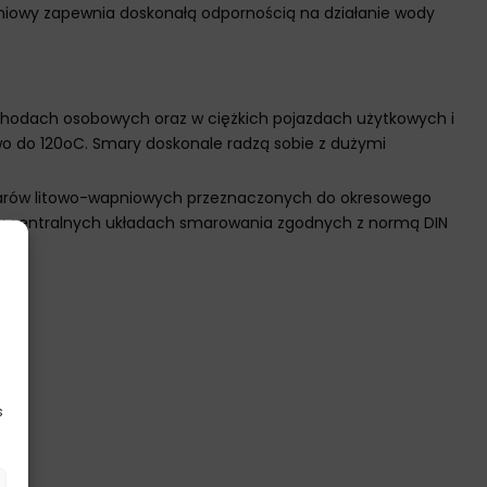
pniowy zapewnia doskonałą odpornością na działanie wody
hodach osobowych oraz w ciężkich pojazdach użytkowych i
 do 120oC. Smary doskonale radzą sobie z dużymi
arów litowo-wapniowych przeznaczonych do okresowego
w centralnych układach smarowania zgodnych z normą DIN
s