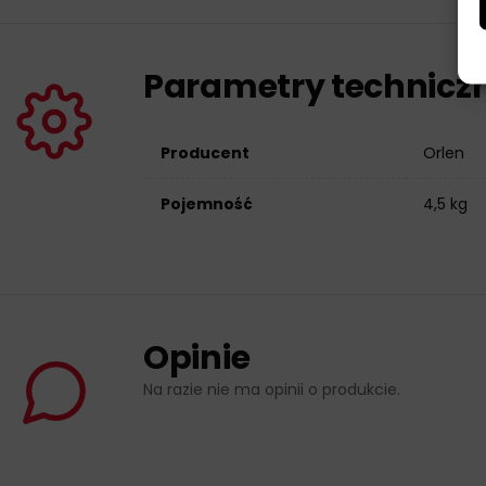
Parametry technicz
Producent
Orlen
Pojemność
4,5 kg
Opinie
Na razie nie ma opinii o produkcie.