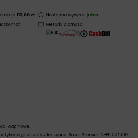
 brakuje
113,00 zł
Następna wysyłka:
jutro
aczkomat
Metody płatności
owo-wapniowe.
i antykorozyjne i antyutleniające. Smar Greasen N-EP 00/000