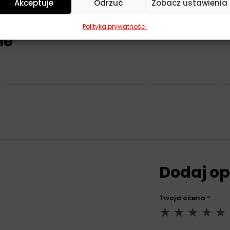
Akceptuje
Odrzuć
Zobacz ustawienia
Polityka prywatności
ne
Dodaj op
Twoja ocena
*