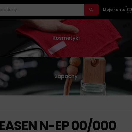
Moje konto
Kosmetyki
Zapachy
EASEN N-EP 00/000