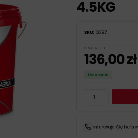
4.5KG
SKU:
12287
CENA BRUTTO
136,00
zł
Na stanie
Interesuje Cię hurto