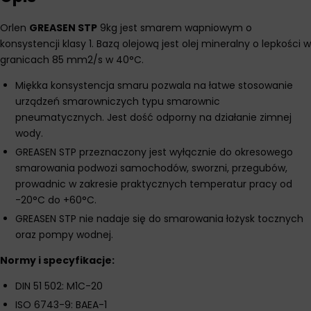
Orlen
GREASEN STP
9kg jest smarem wapniowym o
konsystencji klasy 1. Bazą olejową jest olej mineralny o lepkości w
granicach 85 mm2/s w 40°C.
Miękka konsystencja smaru pozwala na łatwe stosowanie
urządzeń smarowniczych typu smarownic
pneumatycznych. Jest dość odporny na działanie zimnej
wody.
GREASEN STP przeznaczony jest wyłącznie do okresowego
smarowania podwozi samochodów, sworzni, przegubów,
prowadnic w zakresie praktycznych temperatur pracy od
-20°C do +60°C.
GREASEN STP nie nadaje się do smarowania łożysk tocznych
oraz pompy wodnej.
Normy i specyfikacje:
DIN 51 502: M1C-20
ISO 6743-9: BAEA-1