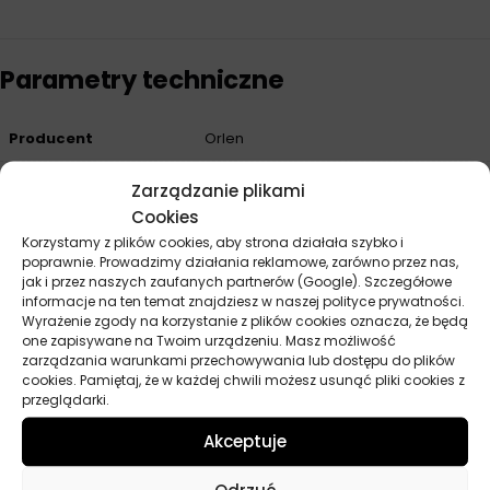
Parametry techniczne
Producent
Orlen
Pojemność
9 kg
Zarządzanie plikami
Cookies
Korzystamy z plików cookies, aby strona działała szybko i
poprawnie. Prowadzimy działania reklamowe, zarówno przez nas,
Opinie
jak i przez naszych zaufanych partnerów (Google). Szczegółowe
informacje na ten temat znajdziesz w naszej polityce prywatności.
Na razie nie ma opinii o produkcie.
Wyrażenie zgody na korzystanie z plików cookies oznacza, że będą
one zapisywane na Twoim urządzeniu. Masz możliwość
Dodaj opinię
zarządzania warunkami przechowywania lub dostępu do plików
cookies. Pamiętaj, że w każdej chwili możesz usunąć pliki cookies z
przeglądarki.
Twoja ocena
*
Akceptuje
Twoja opinia
*