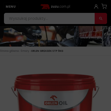
MENU
Oleje
Che
›
›
Strona główna
Smary
ORLEN GREASEN STP 9KG