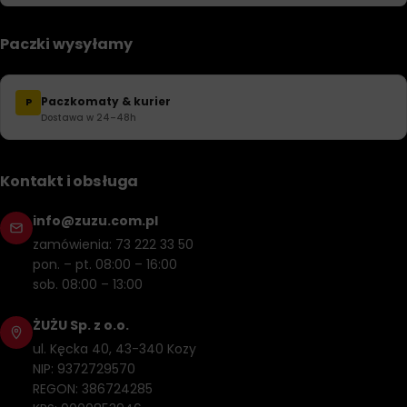
Paczki wysyłamy
Paczkomaty & kurier
P
Dostawa w 24–48h
Kontakt i obsługa
info@zuzu.com.pl
zamówienia: 73 222 33 50
pon. – pt. 08:00 – 16:00
sob. 08:00 – 13:00
ŻUŻU Sp. z o.o.
ul. Kęcka 40, 43-340 Kozy
NIP: 9372729570
REGON: 386724285