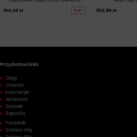
ORLEN AGRO BASIC STOU 10W40 5L
AVIA FLUID 
104,40
zł
302,90
zł
5 szt.
Przydatne linki
Oleje
Chemia
Kosmetyki
Akcesoria
Żarówki
Zapachy
Poradniki
Dobierz olej
Dobierz filtr