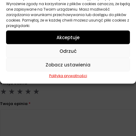
Wyrażenie zgody na korzystanie z plików cookies oznacza, że będą
Pojemność
5 l
one zapisywane na Twoim urządzeniu. Masz możliwość
zarządzania warunkami przechowywania lub dostępu do plików
cookies. Pamiętaj, że w każdej chwili możesz usunąć pliki cookies z
Lepkość
ISO VG 46
przeglądarki.
Akceptuje
Opinie
Odrzuć
Na razie nie ma opinii o produkcie.
Zobacz ustawienia
Dodaj opinię
Polityka prywatności
Twoja ocena
*
Twoja opinia
*