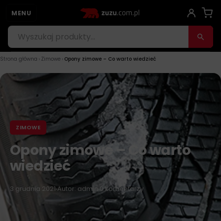
29 lis 2022
MENU
›
›
Strona główna
Zimowe
Opony zimowe – Co warto wiedzieć
ZIMOWE
Opony zimowe – Co warto
wiedzieć
3 grudnia 2021
Autor: admin
0 komentarzy