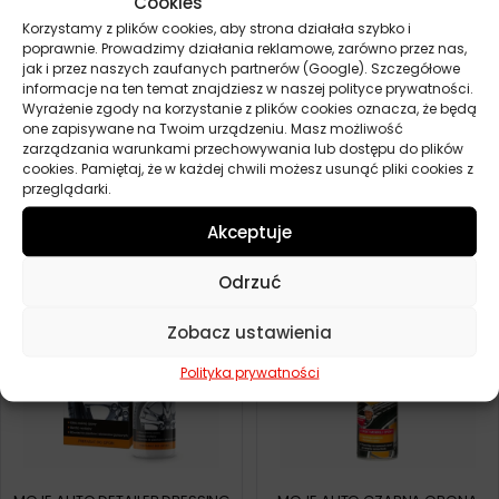
Cookies
Korzystamy z plików cookies, aby strona działała szybko i
poprawnie. Prowadzimy działania reklamowe, zarówno przez nas,
jak i przez naszych zaufanych partnerów (Google). Szczegółowe
informacje na ten temat znajdziesz w naszej polityce prywatności.
Wyrażenie zgody na korzystanie z plików cookies oznacza, że będą
one zapisywane na Twoim urządzeniu. Masz możliwość
zarządzania warunkami przechowywania lub dostępu do plików
MOJE AUTO PIANKA DO OPON
MOJE AUTO MLECZKO DO
cookies. Pamiętaj, że w każdej chwili możesz usunąć pliki cookies z
400ML
OPON 750ML
przeglądarki.
15,50
zł
22,30
zł
7 szt.
12 szt.
Akceptuje
Odrzuć
Zobacz ustawienia
Polityka prywatności