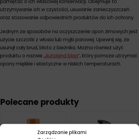
pamiętać o ich właściwej konserwacji. Obejmuje to
utrzymywanie ich w czystości, usuwanie zanieczyszczeń
oraz stosowanie odpowiednich produktów do ich ochrony.
Jednym ze sposobów na oczyszczenie opon zimowych jest
użycie szczotki z włosia lub myjki parowej. Upewnij się, że
usunął cały brud, błoto z bieżnika. Można również użyć
produktu o nazwie „
Autoland blag
”, który pomoże utrzymać
opony miękkie i elastyczne w niskich temperaturach.
Polecane produkty
Zarządzanie plikami