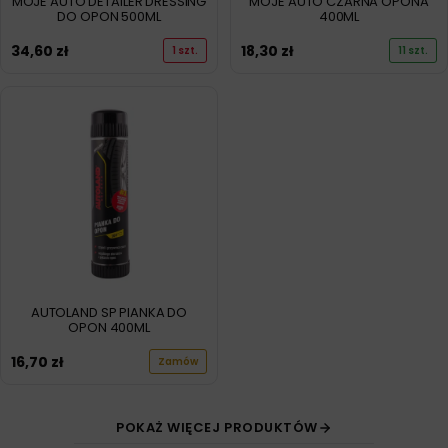
MOJE AUTO DETAILER DRESSING
MOJE AUTO CZARNA OPONA
DO OPON 500ML
400ML
34,60
zł
18,30
zł
1 szt.
11 szt.
AUTOLAND SP PIANKA DO
OPON 400ML
16,70
zł
Zamów
POKAŻ WIĘCEJ PRODUKTÓW