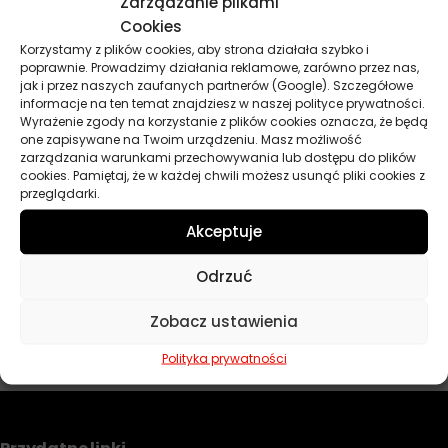
Zarządzanie plikami
Cookies
Korzystamy z plików cookies, aby strona działała szybko i
poprawnie. Prowadzimy działania reklamowe, zarówno przez nas,
jak i przez naszych zaufanych partnerów (Google). Szczegółowe
informacje na ten temat znajdziesz w naszej polityce prywatności.
Wyrażenie zgody na korzystanie z plików cookies oznacza, że będą
one zapisywane na Twoim urządzeniu. Masz możliwość
zarządzania warunkami przechowywania lub dostępu do plików
cookies. Pamiętaj, że w każdej chwili możesz usunąć pliki cookies z
CASTROL HYSOL 30 FF 20L
przeglądarki.
582,70
zł
Zamów
Akceptuje
Odrzuć
POKAŻ WIĘCEJ PRODUKTÓW
Zobacz ustawienia
Polityka prywatności