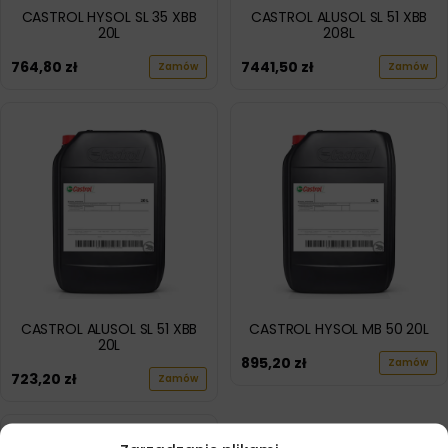
CASTROL HYSOL SL 35 XBB
CASTROL ALUSOL SL 51 XBB
20L
208L
764,80
zł
7441,50
zł
Zamów
Zamów
CASTROL ALUSOL SL 51 XBB
CASTROL HYSOL MB 50 20L
20L
895,20
zł
Zamów
723,20
zł
Zamów