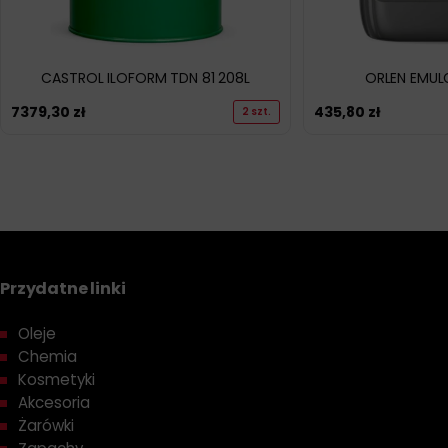
CASTROL ILOFORM TDN 81 208L
ORLEN EMULG
7379,30
zł
435,80
zł
2 szt.
Przydatne linki
Oleje
Chemia
Kosmetyki
Akcesoria
Żarówki
Zapachy