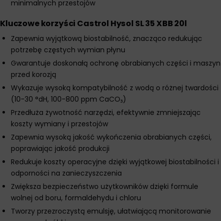
Kluczowe korzyści Castrol Hysol SL 35 XBB 20l
Zapewnia wyjątkową biostabilność, znacząco redukując
potrzebę częstych wymian płynu
Gwarantuje doskonałą ochronę obrabianych części i maszyn
przed korozją
Wykazuje wysoką kompatybilność z wodą o różnej twardości
(10-30 °dH, 100-800 ppm CaCO₃)
Przedłuża żywotność narzędzi, efektywnie zmniejszając
koszty wymiany i przestojów
Zapewnia wysoką jakość wykończenia obrabianych części,
poprawiając jakość produkcji
Redukuje koszty operacyjne dzięki wyjątkowej biostabilności i
odporności na zanieczyszczenia
Zwiększa bezpieczeństwo użytkowników dzięki formule
wolnej od boru, formaldehydu i chloru
Tworzy przezroczystą emulsję, ułatwiającą monitorowanie
procesu obróbki