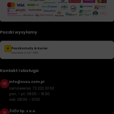
Paczki wysyłamy
Paczkomaty & kurier
P
Dostawa w 24–48h
Kontakt i obsługa
info@zuzu.com.pl
zamówienia: 73 222 33 50
pon. – pt. 08:00 – 16:00
sob. 08:00 – 13:00
ŻUŻU Sp. z o.o.
ul. Kęcka 40, 43-340 Kozy