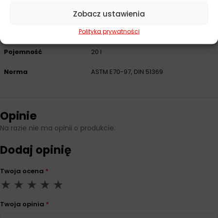
Zobacz ustawienia
Producent
Castrol
Polityka prywatności
Pojemność
20 l
Norma
ASTM E70-97, DIN 51369
Opinie
Na razie nie ma opinii o produkcie.
Dodaj opinię
Twoja ocena
*
Twoja opinia
*