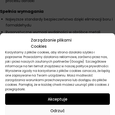
Spełnia wymagania
Najwyższe standardy bezpieczeństwa dzięki eliminacji boru i
formaldehydu
Rygorystyczne wymogi wydajności w obróbce metali
Standardy ochrony środowiska dzięki zastosowaniu bardziej
przyjaznych dla środowiska składników
Zarządzanie plikami
Cookies
Parametry techniczne
Korzystamy z plików cookies, aby strona działała szybko i
poprawnie. Prowadzimy działania reklamowe, zarówno przez nas,
Maksymalny okres przechowywania: 6 miesięcy
jak i przez naszych zaufanych partnerów (Google). Szczegółowe
Zalecana temperatura przechowywania: od -5°C do 40°C
informacje na ten temat znajdziesz w naszej polityce prywatności.
Wyrażenie zgody na korzystanie z plików cookies oznacza, że będą
Zalecane stężenie dla szlifowania: 4-6%
one zapisywane na Twoim urządzeniu. Masz możliwość
Zalecane stężenie dla ogólnej obróbki: 5-10%
zarządzania warunkami przechowywania lub dostępu do plików
cookies. Pamiętaj, że w każdej chwili możesz usunąć pliki cookies z
Kompatybilność z wodą o twardości: 10-30 °dH (100-800
przeglądarki.
ppm CaCO₃)
Akceptuje
Odrzuć
Parametry techniczne