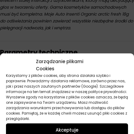
efektem stałej interakcji z użytkownikami, którzy mają decydujący
głos w tworzeniu oferty. Gama kosmetyków samochodowych
musi być kompletna. Moje Auto Insenti Organic arctic fresh 18g
do odświeżania powinien zawierać wszystkie niezbędne środki do
pielęgnacji nadwozia, jak i wnętrza.
Parametry techniczne
Zarządzanie plikami
Cookies
Producent
Moje Auto
Korzystamy z plików cookies, aby strona działała szybko i
poprawnie. Prowadzimy działania reklamowe, zarówno przez nas,
jak i przez naszych zaufanych partnerów (Google). Szczegółowe
informacje na ten temat znajdziesz w naszej polityce prywatności.
Opinie
Wyrażenie zgody na korzystanie z plików cookies oznacza, że będą
one zapisywane na Twoim urządzeniu. Masz możliwość
Na razie nie ma opinii o produkcie.
zarządzania warunkami przechowywania lub dostępu do plików
cookies. Pamiętaj, że w każdej chwili możesz usunąć pliki cookies z
Dodaj opinię
przeglądarki.
Twoja ocena
*
Akceptuje