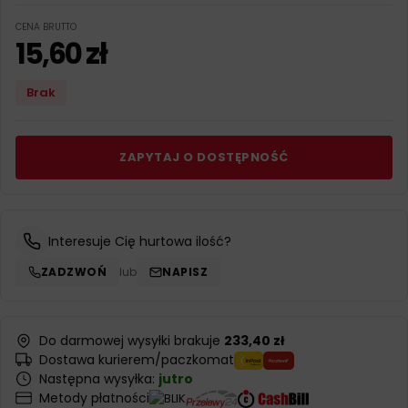
CENA BRUTTO
15,60
zł
Brak
ZAPYTAJ O DOSTĘPNOŚĆ
Interesuje Cię hurtowa ilość?
ZADZWOŃ
lub
NAPISZ
Do darmowej wysyłki brakuje
233,40 zł
Dostawa kurierem/paczkomat
Następna wysyłka:
jutro
Metody płatności