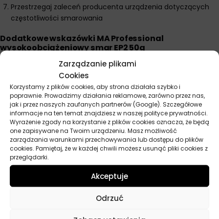
Przestrzegaj zaleceń producenta urządzenia dotyczących
częstotliwości smarowania
Dodatkowe wskazówki MA Professional
wysokoobciążeniowy smar EP2 50g
Smar zachowuje swoje właściwości w zakresie temperatur
Zarządzanie plikami
od -30°C do +140°C.
Cookies
Nie mieszaj z innymi rodzajami smarów, aby uniknąć
Korzystamy z plików cookies, aby strona działała szybko i
poprawnie. Prowadzimy działania reklamowe, zarówno przez nas,
potencjalnej niezgodności.
jak i przez naszych zaufanych partnerów (Google). Szczegółowe
Przechowuj smar w szczelnie zamkniętym opakowaniu, w
informacje na ten temat znajdziesz w naszej polityce prywatności.
Wyrażenie zgody na korzystanie z plików cookies oznacza, że będą
chłodnym i suchym miejscu.
one zapisywane na Twoim urządzeniu. Masz możliwość
Stosuj odpowiednie środki ochrony osobistej podczas pracy
zarządzania warunkami przechowywania lub dostępu do plików
ze smarem.
cookies. Pamiętaj, że w każdej chwili możesz usunąć pliki cookies z
przeglądarki.
W przypadku długotrwałego kontaktu ze skórą może
powodować podrażnienia.
Akceptuje
Odrzuć
Parametry techniczne