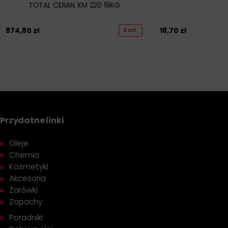
TOTAL CERAN XM 220 18KG
874,80
zł
18,70
zł
2 szt.
Przydatne linki
Oleje
Chemia
Kosmetyki
Akcesoria
Żarówki
Zapachy
Poradniki