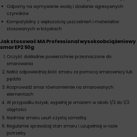
Odporny na wymywanie wodą i działanie agresywnych
czynników
Kompatybilny z większością uszczelnień i materiałów
stosowanych w łożyskach
Jak stosować MA Professional wysokoobciążeniowy
smar EP2 50g
Oczyść dokładnie powierzchnie przeznaczone do
smarowania
Nałóż odpowiednią ilość smaru za pomocą smarownicy lub
pędzla
Rozprowadź smar równomiernie na smarowanych
elementach
W przypadku łożysk, wypełnij je smarem w około 1/3 do 1/2
objętości
Nadmiar smaru usuń czystą szmatką
Regularnie sprawdzaj stan smaru i uzupełniaj w razie
potrzeby