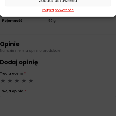
Zobacz ustawienia
Producent
MA Professional
Polityka prywatności
Pojemność
50 g
Opinie
Na razie nie ma opinii o produkcie.
Dodaj opinię
Twoja ocena
*
Twoja opinia
*