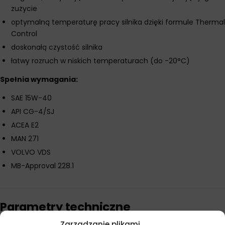
zużycie
optymalną temperaturę pracy silnika dzięki formule Thermal
Control
doskonałą czystość silnika
łatwy rozruch w niskich temperaturach (do -20°C)
Spełnia wymagania:
SAE 15W-40
API CG-4/SJ
ACEA E2
MAN 271
VOLVO VDS
MB-Approval 228.1
Parametry techniczne
Zarządzanie plikami