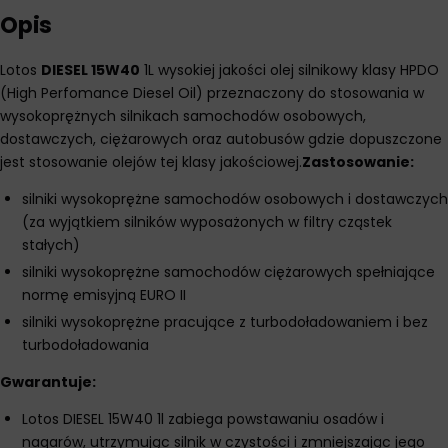
Opis
Lotos
DIESEL 15W40
1L wysokiej jakości olej silnikowy klasy HPDO
(High Perfomance Diesel Oil) przeznaczony do stosowania w
wysokoprężnych silnikach samochodów osobowych,
dostawczych, ciężarowych oraz autobusów gdzie dopuszczone
jest stosowanie olejów tej klasy jakościowej.
Zastosowanie:
silniki wysokoprężne samochodów osobowych i dostawczych
(za wyjątkiem silników wyposażonych w filtry cząstek
stałych)
silniki wysokoprężne samochodów ciężarowych spełniające
normę emisyjną EURO II
silniki wysokoprężne pracujące z turbodoładowaniem i bez
turbodoładowania
Gwarantuje:
Lotos DIESEL 15W40 1l zabiega powstawaniu osadów i
nagarów, utrzymując silnik w czystości i zmniejszając jego