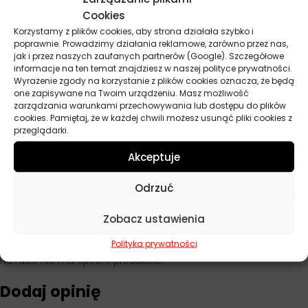
Producent
Lotos
Cookies
Korzystamy z plików cookies, aby strona działała szybko i
Baza
Mineralny
poprawnie. Prowadzimy działania reklamowe, zarówno przez nas,
jak i przez naszych zaufanych partnerów (Google). Szczegółowe
Lepkość
15W-40
informacje na ten temat znajdziesz w naszej polityce prywatności.
Wyrażenie zgody na korzystanie z plików cookies oznacza, że będą
one zapisywane na Twoim urządzeniu. Masz możliwość
API
CG-4, SJ
zarządzania warunkami przechowywania lub dostępu do plików
cookies. Pamiętaj, że w każdej chwili możesz usunąć pliki cookies z
ACEA
E2
przeglądarki.
Pojemność
1 l
Akceptuje
Norma
MAN 271, MB 228.1
Odrzuć
Zobacz ustawienia
Opinie
Polityka prywatności
Na razie nie ma opinii o produkcie.
Dodaj opinię