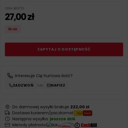
CENA BRUTTO
27,00
zł
Brak
ZAPYTAJ O DOSTĘPNOŚĆ
Interesuje Cię hurtowa ilość?
ZADZWOŃ
lub
NAPISZ
Do darmowej wysyłki brakuje
222,00 zł
Dostawa kurierem/paczkomat
Następna wysyłka:
jeszcze dziś
Metody płatności