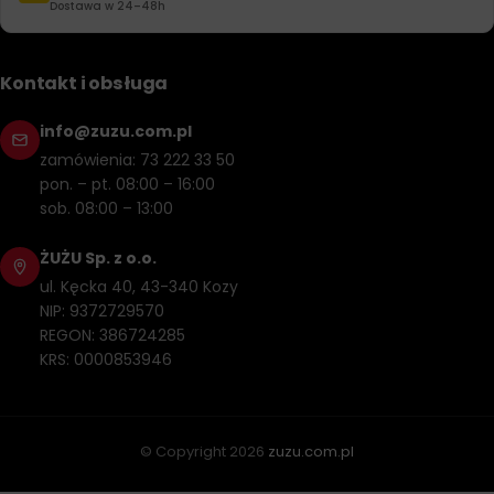
Dostawa w 24–48h
Kontakt i obsługa
info@zuzu.com.pl
zamówienia: 73 222 33 50
pon. – pt. 08:00 – 16:00
sob. 08:00 – 13:00
ŻUŻU Sp. z o.o.
ul. Kęcka 40, 43-340 Kozy
NIP: 9372729570
REGON: 386724285
KRS: 0000853946
© Copyright
2026
zuzu.com.pl