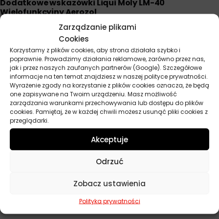
Dodatkowe wskazówki Liqui Moly LM-40
Wielofunkcyjny Aerozol
Zarządzanie plikami
Przechowuj aerozol w temperaturze pokojowej, z dala od
bezpośredniego nasłonecznienia.
Cookies
Korzystamy z plików cookies, aby strona działała szybko i
Dla zwiększenia skuteczności luzowania zatartych połączeń,
poprawnie. Prowadzimy działania reklamowe, zarówno przez nas,
zastosuj produkt kilkukrotnie w krótkich odstępach czasu.
jak i przez naszych zaufanych partnerów (Google). Szczegółowe
W przypadku stosowania na delikatnych powierzchniach
informacje na ten temat znajdziesz w naszej polityce prywatności.
Wyrażenie zgody na korzystanie z plików cookies oznacza, że będą
plastikowych lub lakierowanych, najpierw przetestuj preparat
one zapisywane na Twoim urządzeniu. Masz możliwość
na niewielkiej, niewidocznej powierzchni.
zarządzania warunkami przechowywania lub dostępu do plików
cookies. Pamiętaj, że w każdej chwili możesz usunąć pliki cookies z
przeglądarki.
Parametry techniczne
Akceptuje
Odrzuć
Producent
Liqui Moly
Zobacz ustawienia
Pojemność
400 ml
Polityka prywatności