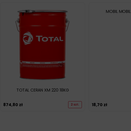
MOBIL MOBIL
TOTAL CERAN XM 220 18KG
874,80
zł
18,70
zł
2 szt.