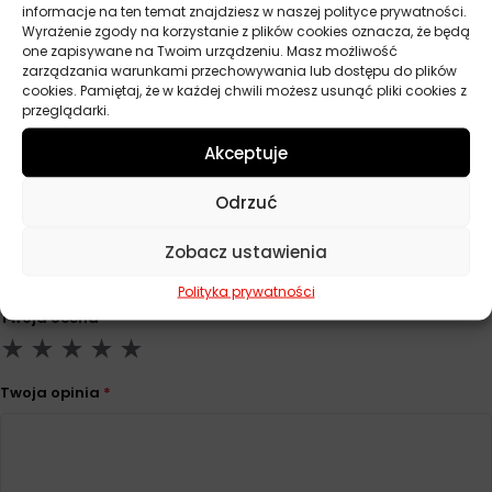
informacje na ten temat znajdziesz w naszej polityce prywatności.
Wyrażenie zgody na korzystanie z plików cookies oznacza, że będą
Producent
Liqui Moly
one zapisywane na Twoim urządzeniu. Masz możliwość
zarządzania warunkami przechowywania lub dostępu do plików
cookies. Pamiętaj, że w każdej chwili możesz usunąć pliki cookies z
Pojemność
250 ml
przeglądarki.
Akceptuje
Opinie
Odrzuć
Na razie nie ma opinii o produkcie.
Zobacz ustawienia
Dodaj opinię
Polityka prywatności
Twoja ocena
*
Twoja opinia
*