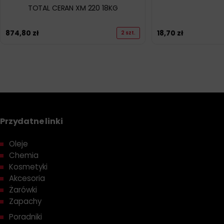
TOTAL CERAN XM 220 18KG
874,80
zł
18,70
zł
2 szt.
Przydatne linki
Oleje
Chemia
Kosmetyki
Akcesoria
Żarówki
Zapachy
Poradniki