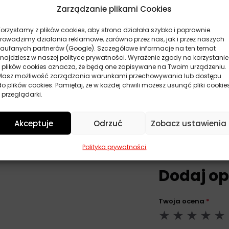
Zarządzanie plikami Cookies
Korzystamy z plików cookies, aby strona działała szybko i poprawnie.
Prowadzimy działania reklamowe, zarówno przez nas, jak i przez naszych
zaufanych partnerów (Google). Szczegółowe informacje na ten temat
znajdziesz w naszej polityce prywatności. Wyrażenie zgody na korzystanie
ne
z plików cookies oznacza, że będą one zapisywane na Twoim urządzeniu.
Masz możliwość zarządzania warunkami przechowywania lub dostępu
do plików cookies. Pamiętaj, że w każdej chwili możesz usunąć pliki cookie
 przeglądarki.
ly
Akceptuje
Odrzuć
Zobacz ustawienia
Polityka prywatności
Dodaj op
Twoja ocena
*