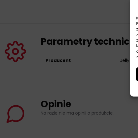
Parametry technicz
z
Producent
Jelly Bel
Opinie
Na razie nie ma opinii o produkcie.