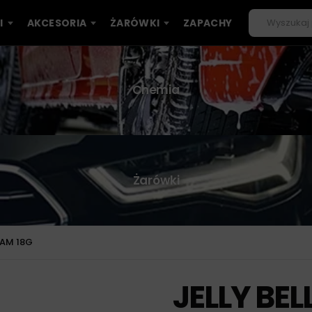
I
AKCESORIA
ŻARÓWKI
ZAPACHY
Chemia
Żarówki
JAM 18G
JELLY BE