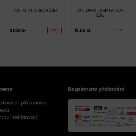
AXE VENT AFRICA 23G
AXE DARK TEMPTATION
20G
21,60
zł
18,50
zł
2 szt.
7 szt.
rawne
Bezpieczne płatności
tności i pliki cookie
lepu
otu i reklamacji