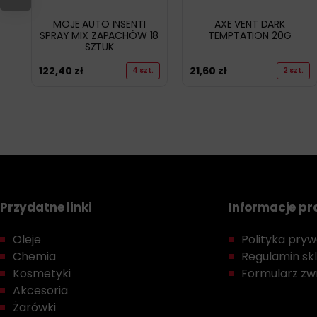
MOJE AUTO INSENTI
AXE VENT DARK
SPRAY MIX ZAPACHÓW 18
TEMPTATION 20G
SZTUK
122,40
zł
21,60
zł
4 szt.
2 szt.
Przydatne linki
Informacje p
Oleje
Polityka prywa
Chemia
Regulamin sk
Kosmetyki
Formularz zwr
Akcesoria
Żarówki