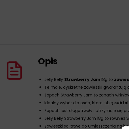
Opis
Jelly Belly
Strawberry Jam
18g to
zawie
Te małe, dyskretne zawieszki gwarantują aż
Zapach Strawberry Jam to zapach wiśniowy,
Idealny wybór dla osób, które lubią
subte
Zapach jest długotrwały i utrzymuje się p
Jelly Belly Strawberry Jam 18g to również 
Zawieszki są łatwe do umieszczenia na l