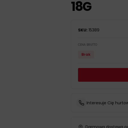
18G
SKU:
15389
CENA BRUTTO
Brak
Interesuje Cię hurto
Darmowa dostawa od