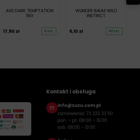
AXE DARK TEMPTATION
WUNDER BAUM WILD
19G
INSTINCT
17,90
zł
6,10
zł
6 szt.
40 szt.
Kontakt i obsługa
info@zuzu.com.pl
zamówienia: 73 222 33 50
pon. – pt. 08:00 – 16:00
sob. 08:00 – 13:00