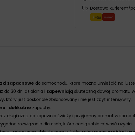
Dostawa kurierem/p
szki zapachowe
do samochodu, które można umieścić na luste
 do 30 dni działania i
zapewniają
skuteczną dawkę aromatu w
 który jest doskonale zbilansowany i nie jest zbyt intensywny.
lne
i
delikatne
zapachy.
rzez długi czas, co zapewnia świeży i przyjemny aromat w samoc
wygodne rozwiązanie dla osób, które cenią sobie łatwość użycia.
usterku wstecznym, dzięki czemu użytkownicy mogą
szybko
i
wy