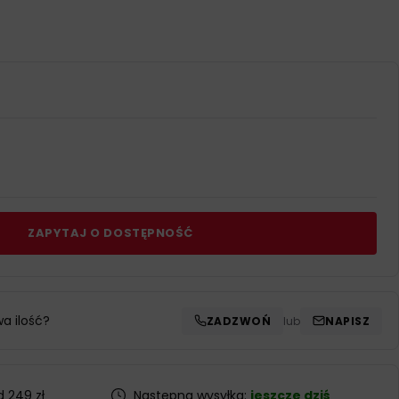
ZAPYTAJ O DOSTĘPNOŚĆ
wa ilość?
ZADZWOŃ
lub
NAPISZ
 249 zł
Następna wysyłka:
jeszcze dziś