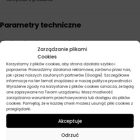
Parametry techniczne
Producent
Jelly Belly
Zarządzanie plikami
Cookies
Korzystamy z plików cookies, aby strona działała szybko i
Opinie
poprawnie. Prowadzimy działania reklamowe, zarówno przez nas,
jak i przez naszych zaufanych partnerów (Google). Szczegółowe
Na razie nie ma opinii o produkcie.
informacje na ten temat znajdziesz w naszej polityce prywatności.
Wyrażenie zgody na korzystanie z plików cookies oznacza, że będą
Dodaj opinię
one zapisywane na Twoim urządzeniu. Masz możliwość
zarządzania warunkami przechowywania lub dostępu do plików
cookies. Pamiętaj, że w każdej chwili możesz usunąć pliki cookies z
Twoja ocena
*
przeglądarki.
Akceptuje
Twoja opinia
*
Odrzuć