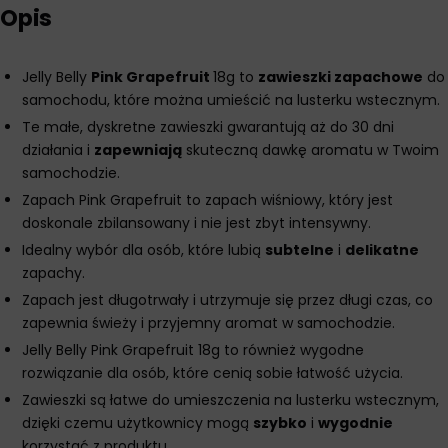
Opis
Jelly Belly
Pink Grapefruit
18g to
zawieszki zapachowe
do
samochodu, które można umieścić na lusterku wstecznym.
Te małe, dyskretne zawieszki gwarantują aż do 30 dni
działania i
zapewniają
skuteczną dawkę aromatu w Twoim
samochodzie.
Zapach Pink Grapefruit to zapach wiśniowy, który jest
doskonale zbilansowany i nie jest zbyt intensywny.
Idealny wybór dla osób, które lubią
subtelne
i
delikatne
zapachy.
Zapach jest długotrwały i utrzymuje się przez długi czas, co
zapewnia świeży i przyjemny aromat w samochodzie.
Jelly Belly Pink Grapefruit 18g to również wygodne
rozwiązanie dla osób, które cenią sobie łatwość użycia.
Zawieszki są łatwe do umieszczenia na lusterku wstecznym,
dzięki czemu użytkownicy mogą
szybko
i
wygodnie
korzystać z produktu.