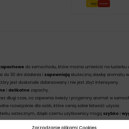
 zapachowe
do samochodu, które można umieścić na lusterku
 do 30 dni działania i
zapewniają
skuteczną dawkę aromatu w
óry jest doskonale zbilansowany i nie jest zbyt intensywny.
lne
i
delikatne
zapachy.
rzez długi czas, co zapewnia świeży i przyjemny aromat w samoc
odne rozwiązanie dla osób, które cenią sobie łatwość użycia.
usterku wstecznym, dzięki czemu użytkownicy mogą
szybko
i
wy
Zarządzanie plikami Cookies