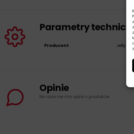
Parametry technicz
Producent
Jelly Bel
z
Opinie
Na razie nie ma opinii o produkcie.