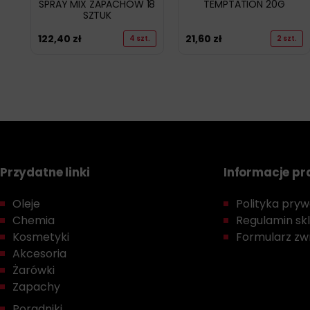
SPRAY MIX ZAPACHÓW 18
TEMPTATION 20G
SZTUK
122,40
zł
21,60
zł
4 szt.
2 szt.
Przydatne linki
Informacje p
Oleje
Polityka prywa
Chemia
Regulamin sk
Kosmetyki
Formularz zwr
Akcesoria
Żarówki
Zapachy
Poradniki