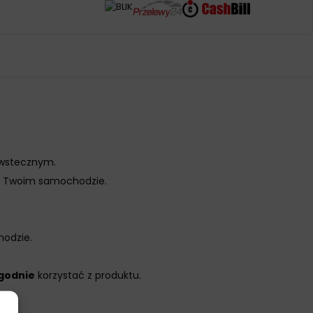
 wstecznym.
 Twoim samochodzie.
hodzie.
godnie
korzystać z produktu.