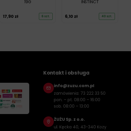
19G
INSTINCT
17,90
zł
6,10
zł
6 szt.
40 szt.
Kontakt i obsługa
info@zuzu.com.pl
zamówienia: 73 222 33 50
pon. – pt. 08:00 – 16:00
sob. 08:00 – 13:00
ŻUŻU Sp. z o.o.
ul. Kęcka 40, 43-340 Kozy