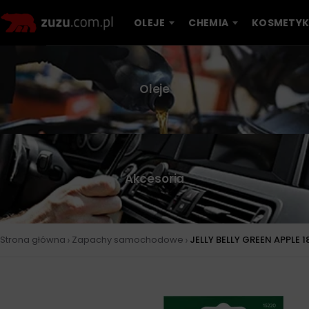
OLEJE
CHEMIA
KOSMETYK
Oleje
Akcesoria
›
›
Strona główna
Zapachy samochodowe
JELLY BELLY GREEN APPLE 