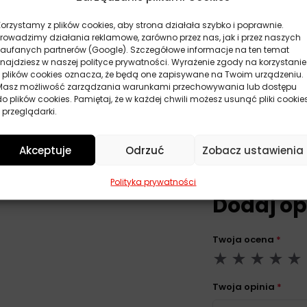
Korzystamy z plików cookies, aby strona działała szybko i poprawnie.
Prowadzimy działania reklamowe, zarówno przez nas, jak i przez naszych
zaufanych partnerów (Google). Szczegółowe informacje na ten temat
ne
znajdziesz w naszej polityce prywatności. Wyrażenie zgody na korzystanie
z plików cookies oznacza, że będą one zapisywane na Twoim urządzeniu.
Masz możliwość zarządzania warunkami przechowywania lub dostępu
do plików cookies. Pamiętaj, że w każdej chwili możesz usunąć pliki cookie
ly
 przeglądarki.
Akceptuje
Odrzuć
Zobacz ustawienia
Polityka prywatności
Dodaj op
Twoja ocena
*
Twoja opinia
*