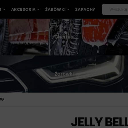
I
AKCESORIA
ŻARÓWKI
ZAPACHY
Chemia
Żarówki
18G
JELLY BEL