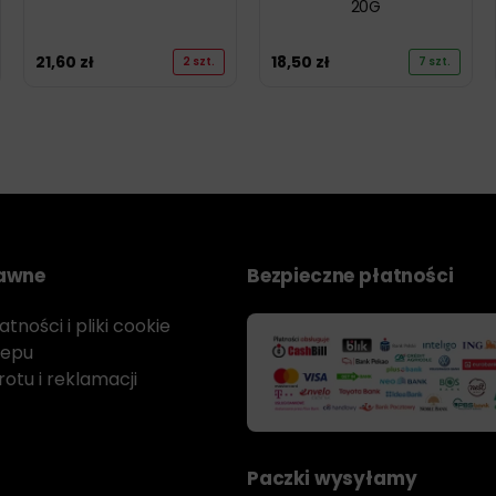
20G
21,60
zł
18,50
zł
2 szt.
7 szt.
rawne
Bezpieczne płatności
tności i pliki cookie
lepu
otu i reklamacji
Paczki wysyłamy