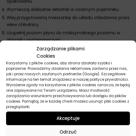
opakowaniu
Wymieszaj dokładnie składniki w osobnym pojemniku
Wlej przygotowaną mieszankę do układu chłodzenia przez
wlew chłodnicy
Uzupełnij poziom płynu do maksymalnego poziomu w
zbiorniku wyrównawczym
Uruchom silnik i sprawdź szczelność układu po osiągnięciu
Zarządzanie plikami
temperatury roboczej
Cookies
Korzystamy z plików cookies, aby strona działała szybko i
Dodatkowe wskazówki Autoland Dynagel 2000
poprawnie. Prowadzimy działania reklamowe, zarówno przez nas,
koncentrat do chłodnic
jak i przez naszych zaufanych partnerów (Google). Szczegółowe
informacje na ten temat znajdziesz w naszej polityce prywatności.
Używaj wyłącznie wody destylowanej do rozcieńczania
Wyrażenie zgody na korzystanie z plików cookies oznacza, że będą
koncentratu. Nigdy nie mieszaj z innymi typami płynów
one zapisywane na Twoim urządzeniu. Masz możliwość
zarządzania warunkami przechowywania lub dostępu do plików
chłodniczych bez sprawdzenia zgodności. Wymieniaj płyn
cookies. Pamiętaj, że w każdej chwili możesz usunąć pliki cookies z
chłodniczy zgodnie z zaleceniami producenta pojazdu.
przeglądarki.
Sprawdzaj regularnie poziom płynu i uzupełniaj tylko taką samą
mieszanką. Przechowuj koncentrat w szczelnie zamkniętym
Akceptuje
opakowaniu, z dala od dzieci.
Odrzuć