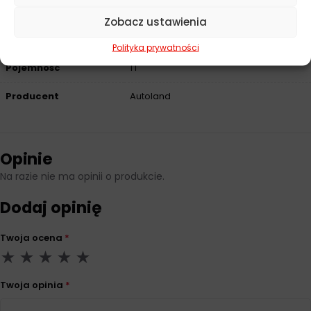
Zobacz ustawienia
Parametry techniczne
Polityka prywatności
Pojemność
1 l
Producent
Autoland
Opinie
Na razie nie ma opinii o produkcie.
Dodaj opinię
Twoja ocena
*
Twoja opinia
*