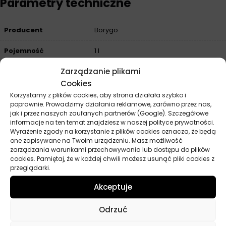
Parametry techniczne
Producent
Borygo
Pojemność
1 l
Zarządzanie plikami
Cookies
Opinie
Korzystamy z plików cookies, aby strona działała szybko i
poprawnie. Prowadzimy działania reklamowe, zarówno przez nas,
Na razie nie ma opinii o produkcie.
jak i przez naszych zaufanych partnerów (Google). Szczegółowe
informacje na ten temat znajdziesz w naszej polityce prywatności.
Dodaj opinię
Wyrażenie zgody na korzystanie z plików cookies oznacza, że będą
one zapisywane na Twoim urządzeniu. Masz możliwość
zarządzania warunkami przechowywania lub dostępu do plików
Twoja ocena
*
cookies. Pamiętaj, że w każdej chwili możesz usunąć pliki cookies z
przeglądarki.
Akceptuje
Twoja opinia
*
Odrzuć