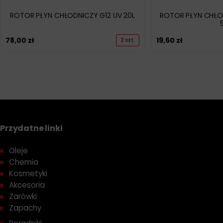
ROTOR PŁYN CHŁODNICZY G12 UV 20L
ROTOR PŁYN CHŁOD
78,00
zł
19,60
zł
2 szt.
Przydatne linki
Oleje
Chemia
Kosmetyki
Akcesoria
Żarówki
Zapachy