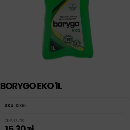
BORYGO EKO 1L
SKU:
10395
CENA BRUTTO
15,30
zł