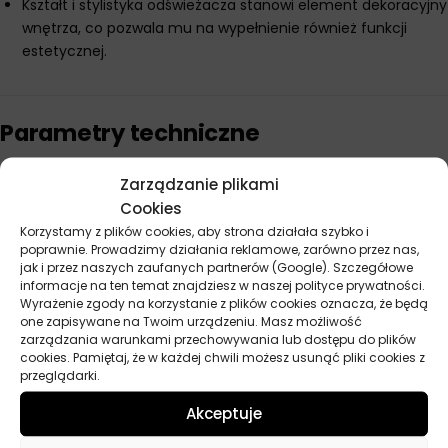
Kształt i stylistyka odświeżacza stanowi element dekoracyjny
wnętrza, co pozwala mu na wypełnienie również funkcji
estetycznej.
Parametry techniczne
Zarządzanie plikami
Producent
AmbiPur
Cookies
Korzystamy z plików cookies, aby strona działała szybko i
poprawnie. Prowadzimy działania reklamowe, zarówno przez nas,
jak i przez naszych zaufanych partnerów (Google). Szczegółowe
Opinie
informacje na ten temat znajdziesz w naszej polityce prywatności.
Na razie nie ma opinii o produkcie.
Wyrażenie zgody na korzystanie z plików cookies oznacza, że będą
one zapisywane na Twoim urządzeniu. Masz możliwość
zarządzania warunkami przechowywania lub dostępu do plików
Dodaj opinię
cookies. Pamiętaj, że w każdej chwili możesz usunąć pliki cookies z
przeglądarki.
Twoja ocena
*
Akceptuje