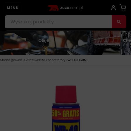
MENU
Oleje
Che
›
›
Strona główna
Odrdzewiacze i penetratory
WD 40 150ML