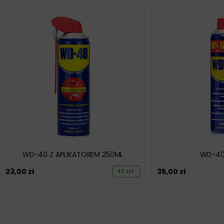
WD-40 Z APLIKATOREM 250ML
WD-40
23,00
zł
35,00
zł
42 szt.