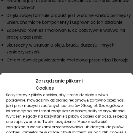
Pzapobiegać rdzewieniu oraz przyśpiesza suszenie układów
elektrycznych.
Dzięki swojej formule produkt jest w stanie wnikać pomiędzy
unieruchomione komponenty i usprawniać ich działanie.
Zapewnia również smarowanie, co pozytywnie wpływa na
pracę urządzenia.
Skuteczny w usuwaniu oleju, brudu, tłuszczu i innych
zanieczyszczeń.
Chroni również powierzchnie metalowe przed rdzą i korozją.
Zarządzanie plikami
Parametry techniczne
Cookies
Korzystamy z plików cookies, aby strona działała szybko i
Producent
poprawnie. Prowadzimy działania reklamowe, zarówno przez nas,
WD40
jak i przez naszych zaufanych partnerów (Google). Szczegółowe
informacje na ten temat znajdziesz w naszej polityce prywatności.
Pojemność
150 ml
Wyrażenie zgody na korzystanie z plików cookies oznacza, że będą
one zapisywane na Twoim urządzeniu. Masz możliwość
zarządzania warunkami przechowywania lub dostępu do plików
cookies. Pamiętaj, że w każdej chwili możesz usunąć pliki cookies z