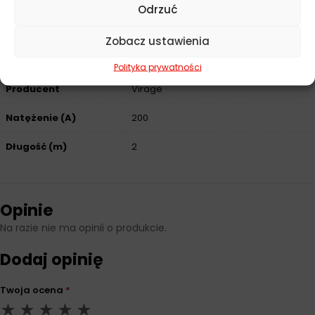
Odrzuć
Zobacz ustawienia
Parametry techniczne
Polityka prywatności
Producent
Virage
Natężenie (A)
200
Długość (m)
2
Opinie
Na razie nie ma opinii o produkcie.
Dodaj opinię
Twoja ocena
*