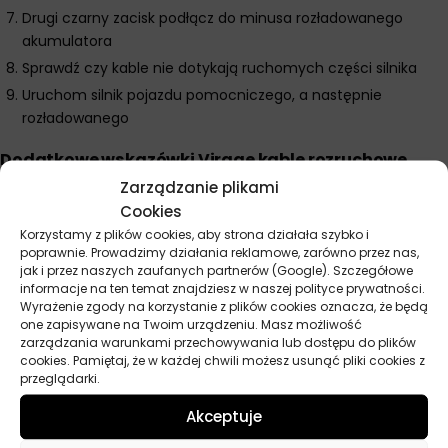
Drugi czarny zacisk podłącz do minusa rozładowanego
akumulatora
Sprawdź czy kable nie dotykają ruchomych części silnika
Uruchom silnik pojazdu pomocniczego, a następnie
rozładowanego
Dodatkowe wskazówki Virage kable rozruchowe
200A 2M
Zarządzanie plikami
Nie próbuj rozruchu dłużej niż 10-15 sekund – poczekaj minutę i
Cookies
spróbuj ponownie, żeby nie uszkodzić rozrusznika. Zawsze
Korzystamy z plików cookies, aby strona działała szybko i
poprawnie. Prowadzimy działania reklamowe, zarówno przez nas,
zdejmuj kable w odwrotnej kolejności niż zakładałeś, zaczynając
jak i przez naszych zaufanych partnerów (Google). Szczegółowe
od minusa. Uważaj żeby zaciski się nie dotykały podczas
informacje na ten temat znajdziesz w naszej polityce prywatności.
odłączania – mogą sypać iskry. Sprawdź stan akumulatora
Wyrażenie zgody na korzystanie z plików cookies oznacza, że będą
pomocniczego – jeśli jest stary, może się też rozładować. W
one zapisywane na Twoim urządzeniu. Masz możliwość
zarządzania warunkami przechowywania lub dostępu do plików
mroźne dni pozostaw silnik pojazdu pomocniczego włączony
cookies. Pamiętaj, że w każdej chwili możesz usunąć pliki cookies z
podczas całej procedury. Trzymaj kable w suchym miejscu i
przeglądarki.
regularnie sprawdzaj stan zacisków – korozja utrudnia przepływ
Akceptuje
prądu.RetryClaude can make mistakes. Please double-check
responses.