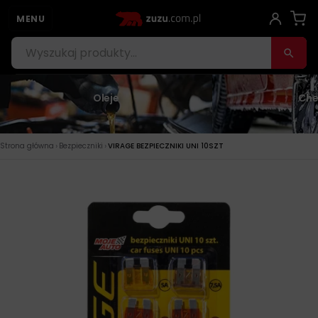
MENU
Oleje
Che
›
›
Strona główna
Bezpieczniki
VIRAGE BEZPIECZNIKI UNI 10SZT