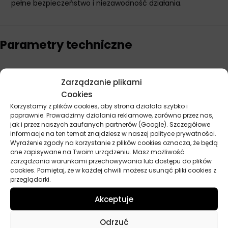
pełne bezpieczeństwo i niezawodność działania.
Parametry techniczne
Producent
Virage
Zarządzanie plikami
Cookies
Korzystamy z plików cookies, aby strona działała szybko i
Opinie
poprawnie. Prowadzimy działania reklamowe, zarówno przez nas,
jak i przez naszych zaufanych partnerów (Google). Szczegółowe
Na razie nie ma opinii o produkcie.
informacje na ten temat znajdziesz w naszej polityce prywatności.
Wyrażenie zgody na korzystanie z plików cookies oznacza, że będą
Dodaj opinię
one zapisywane na Twoim urządzeniu. Masz możliwość
zarządzania warunkami przechowywania lub dostępu do plików
cookies. Pamiętaj, że w każdej chwili możesz usunąć pliki cookies z
Twoja ocena
*
przeglądarki.
Akceptuje
Twoja opinia
*
Odrzuć