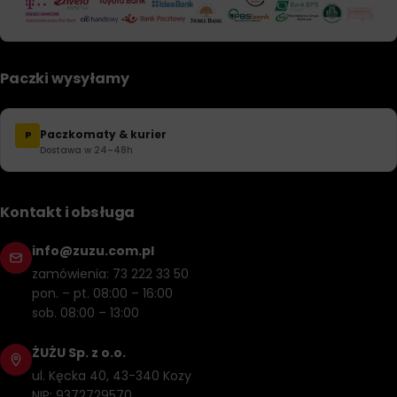
Paczki wysyłamy
Paczkomaty & kurier
P
Dostawa w 24–48h
Kontakt i obsługa
info@zuzu.com.pl
zamówienia: 73 222 33 50
pon. – pt. 08:00 – 16:00
sob. 08:00 – 13:00
ŻUŻU Sp. z o.o.
ul. Kęcka 40, 43-340 Kozy
NIP: 9372729570