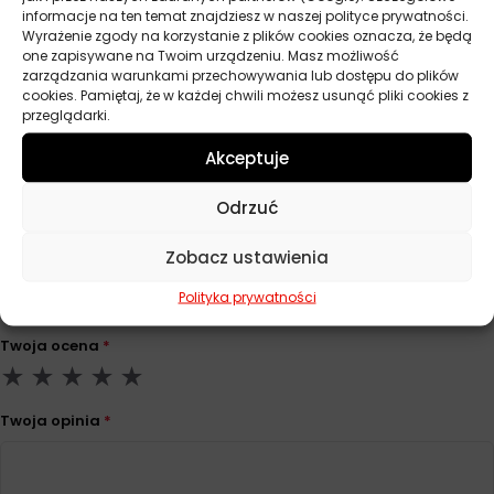
informacje na ten temat znajdziesz w naszej polityce prywatności.
Wyrażenie zgody na korzystanie z plików cookies oznacza, że będą
Parametry techniczne
one zapisywane na Twoim urządzeniu. Masz możliwość
zarządzania warunkami przechowywania lub dostępu do plików
cookies. Pamiętaj, że w każdej chwili możesz usunąć pliki cookies z
przeglądarki.
Producent
Virage
Akceptuje
Odrzuć
Opinie
Na razie nie ma opinii o produkcie.
Zobacz ustawienia
Dodaj opinię
Polityka prywatności
Twoja ocena
*
Twoja opinia
*