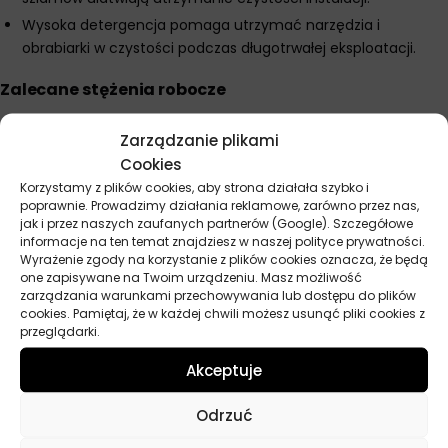
Wysoka detergencja pomaga utrzymać narzędzia i
obrabiarki w czystości podczas długotrwałej eksploatacji.
Zalecane stężenia robocze
Szlifowanie od 3 do 4 procent.
Zarządzanie plikami
Obróbka skrawaniem od 4 do 7 procent.
Cookies
Parametry techniczne
Korzystamy z plików cookies, aby strona działała szybko i
poprawnie. Prowadzimy działania reklamowe, zarówno przez nas,
Gęstość koncentratu w temperaturze 15 stopni Celsjusza 1122
jak i przez naszych zaufanych partnerów (Google). Szczegółowe
kg m³
informacje na ten temat znajdziesz w naszej polityce prywatności.
Wyrażenie zgody na korzystanie z plików cookies oznacza, że będą
Lepkość kinematyczna koncentratu w temperaturze 40
one zapisywane na Twoim urządzeniu. Masz możliwość
stopni Celsjusza 83 mm² s
zarządzania warunkami przechowywania lub dostępu do plików
cookies. Pamiętaj, że w każdej chwili możesz usunąć pliki cookies z
pH emulsji 5 procentowej 9,2
przeglądarki.
Współczynnik refraktometryczny 1,0
Akceptuje
Odrzuć
Parametry techniczne