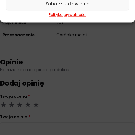
Zobacz ustawienia
Producent
Total
Polityka prywatności
Pojemność
20 l
Przeznaczenie
Obróbka metali
Opinie
Na razie nie ma opinii o produkcie.
Dodaj opinię
Twoja ocena
*
Twoja opinia
*