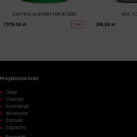
CASTROL ILOFORM TDN 81 208L
MOL TC
7379,30
zł
216,20
zł
2 szt.
Przydatne linki
Oleje
Chemia
Kosmetyki
Akcesoria
Żarówki
Zapachy
Poradniki