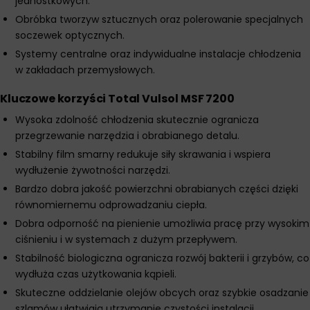
jednostkowych.
Obróbka tworzyw sztucznych oraz polerowanie specjalnych
soczewek optycznych.
Systemy centralne oraz indywidualne instalacje chłodzenia
w zakładach przemysłowych.
Kluczowe korzyści Total Vulsol MSF 7200
Wysoka zdolność chłodzenia skutecznie ogranicza
przegrzewanie narzędzia i obrabianego detalu.
Stabilny film smarny redukuje siły skrawania i wspiera
wydłużenie żywotności narzędzi.
Bardzo dobra jakość powierzchni obrabianych części dzięki
równomiernemu odprowadzaniu ciepła.
Dobra odporność na pienienie umożliwia pracę przy wysokim
ciśnieniu i w systemach z dużym przepływem.
Stabilność biologiczna ogranicza rozwój bakterii i grzybów, co
wydłuża czas użytkowania kąpieli.
Skuteczne oddzielanie olejów obcych oraz szybkie osadzanie
szlamów ułatwiają utrzymanie czystości instalacji.