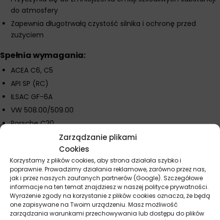
do atmosfery
Zapewnia długotrwałą czystość silnika i ochronę przed
zużyciem
Spełnia wymagania:
ACEA C6, C5
API SP (RC)
ILSAC GF-6A
VW 508.00/509.00
Porsche C20
Ford WSS-M2C956-A1
Zarządzanie plikami
Cookies
Parametry techniczne
Korzystamy z plików cookies, aby strona działała szybko i
poprawnie. Prowadzimy działania reklamowe, zarówno przez nas,
Lepkość kinematyczna w temperaturze 40°C: 40 mm²/s
jak i przez naszych zaufanych partnerów (Google). Szczegółowe
Lepkość kinematyczna w temperaturze 100°C: 8,1 mm²/s
informacje na ten temat znajdziesz w naszej polityce prywatności.
Wyrażenie zgody na korzystanie z plików cookies oznacza, że będą
Wskaźnik lepkości: 183
one zapisywane na Twoim urządzeniu. Masz możliwość
Temperatura zapłonu: 230°C
zarządzania warunkami przechowywania lub dostępu do plików