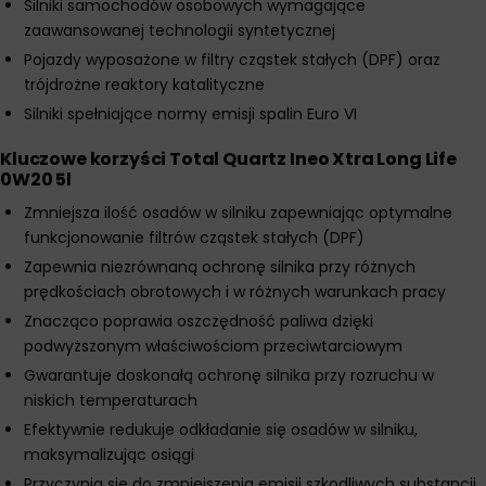
Silniki samochodów osobowych wymagające
zaawansowanej technologii syntetycznej
Pojazdy wyposażone w filtry cząstek stałych (DPF) oraz
trójdrożne reaktory katalityczne
Silniki spełniające normy emisji spalin Euro VI
Kluczowe korzyści Total Quartz Ineo Xtra Long Life
0W20 5l
Zmniejsza ilość osadów w silniku zapewniając optymalne
funkcjonowanie filtrów cząstek stałych (DPF)
Zapewnia niezrównaną ochronę silnika przy różnych
prędkościach obrotowych i w różnych warunkach pracy
Znacząco poprawia oszczędność paliwa dzięki
podwyższonym właściwościom przeciwtarciowym
Gwarantuje doskonałą ochronę silnika przy rozruchu w
niskich temperaturach
Efektywnie redukuje odkładanie się osadów w silniku,
maksymalizując osiągi
Przyczynia się do zmniejszenia emisji szkodliwych substancji