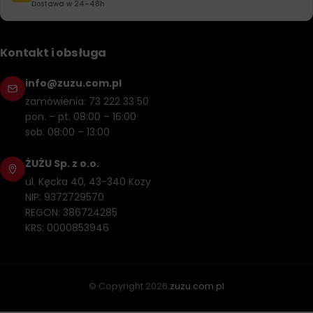
Dostawa w 24–48h
Kontakt i obsługa
info@zuzu.com.pl
zamówienia: 73 222 33 50
pon. – pt. 08:00 – 16:00
sob. 08:00 – 13:00
ŻUŻU Sp. z o.o.
ul. Kęcka 40, 43-340 Kozy
NIP: 9372729570
REGON: 386724285
KRS: 0000853946
© Copyright
2026
zuzu.com.pl