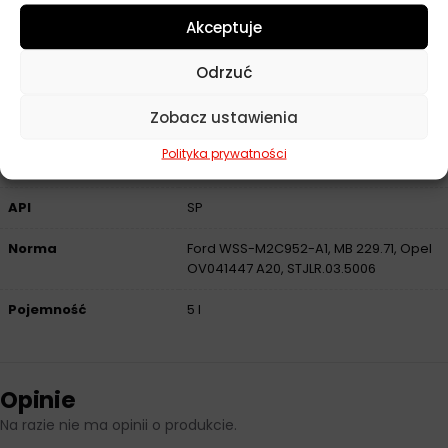
Producent
Total
Akceptuje
Baza
Syntetyczny
Odrzuć
Lepkość
0W-20
Zobacz ustawienia
Przeznaczenie
Samochody osobowe
Polityka prywatności
ACEA
C5, C6
API
SP
Norma
Ford WSS-M2C952-A1, MB 229.71, Opel
OV041447 A20, STJLR.03.5006
Pojemność
5 l
Opinie
Na razie nie ma opinii o produkcie.