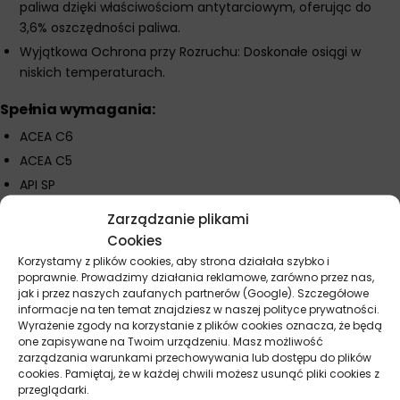
paliwa dzięki właściwościom antytarciowym, oferując do
3,6% oszczędności paliwa.
Wyjątkowa Ochrona przy Rozruchu: Doskonałe osiągi w
niskich temperaturach.
Spełnia wymagania:
ACEA C6
ACEA C5
API SP
MB-Approval 229.71
Zarządzanie plikami
Opel OV0401547 A20
Cookies
Ford WSS-M2C952-A1
Korzystamy z plików cookies, aby strona działała szybko i
poprawnie. Prowadzimy działania reklamowe, zarówno przez nas,
STJLR 03.5006
jak i przez naszych zaufanych partnerów (Google). Szczegółowe
informacje na ten temat znajdziesz w naszej polityce prywatności.
Wyrażenie zgody na korzystanie z plików cookies oznacza, że będą
one zapisywane na Twoim urządzeniu. Masz możliwość
Parametry techniczne
zarządzania warunkami przechowywania lub dostępu do plików
cookies. Pamiętaj, że w każdej chwili możesz usunąć pliki cookies z
przeglądarki.