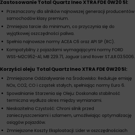
Zastosowanie Total Quartz Ineo XTRA FDE 0W20 5l:
Przeznaczony dla silników najnowszej generacji producentów
samochodów klasy premium.
Zmniejsza tarcie do minimum, co przyczynia się do
wyjątkowej oszczędności paliwa.
Spełnia najnowsze normy ACEA C6 oraz API SP (RC).
Kompatybilny z pojazdami wymagającymi normy FORD
WSS-M2C952-A1, MB 229.71, Jaguar Land Rover STJLR.03.5006.
Korzyści oleju Total Quartz Ineo XTRA FDE 0W20 5l:
Zmniejszone Oddziaływanie na Środowisko: Redukuje emisję
NOx, CO2, CO i cząstek stałych, spełniając normy Euro 6.
Spowalnianie Starzenia się Oleju: Doskonała stabilność
termiczna wydłuża okres między wymianami.
Nieskazitelna Czystość: Chroni silnik przed
zanieczyszczeniami i szlamem, umożliwiając optymalizację
osiągów pojazdów.
Zmniejszone Koszty Eksploatacji: Lider w oszczędnościach