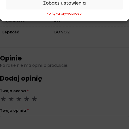
Zobacz ustawienia
6743-13 GA, ISO 6743-2 FD, ISO 6743-4
HG
Polityka prywatności
Pojemność
208 l
Lepkość
ISO VG 2
Opinie
Na razie nie ma opinii o produkcie.
Dodaj opinię
Twoja ocena
*
Twoja opinia
*