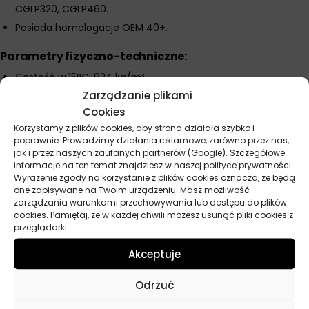
CGLP320, CGLP460.
Posiada homologacje OEM 40+.
Parametry fizyczno-techniczne:
Gęstość w 15°C: 824 kg/m³.
Zarządzanie plikami
Lepkość w 40°C: 2 mm²/s.
Cookies
Temperatura zapłonu: 82°C.
Korzystamy z plików cookies, aby strona działała szybko i
Temperatura płynięcia: -60°C.
poprawnie. Prowadzimy działania reklamowe, zarówno przez nas,
Punkt anilinowy: 69°C.
jak i przez naszych zaufanych partnerów (Google). Szczegółowe
informacje na ten temat znajdziesz w naszej polityce prywatności.
Wyrażenie zgody na korzystanie z plików cookies oznacza, że będą
one zapisywane na Twoim urządzeniu. Masz możliwość
zarządzania warunkami przechowywania lub dostępu do plików
Parametry techniczne
cookies. Pamiętaj, że w każdej chwili możesz usunąć pliki cookies z
przeglądarki.
Producent
Total
Akceptuje
Przeznaczenie
Obróbka metali
Odrzuć
Norma
DIN 51502 CGLP, DIN 51517 3 CLP, ISO