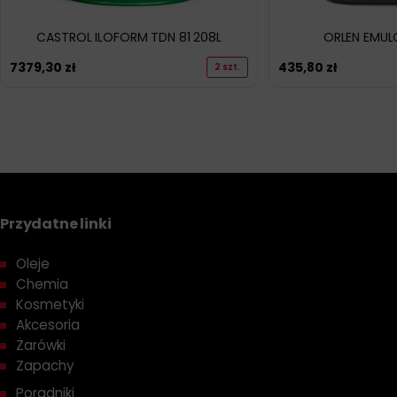
CASTROL ILOFORM TDN 81 208L
ORLEN EMULG
7379,30
zł
435,80
zł
2 szt.
Przydatne linki
Oleje
Chemia
Kosmetyki
Akcesoria
Żarówki
Zapachy
Poradniki