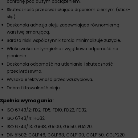
ochronę pod dużym obciążeniem.
Skuteczność przeciwdziałająca drganiom ciernym (stick-
slip).
Doskonała adhezja oleju zapewniająca równomierną
warstwę smarującą.
Bardzo niski współczynnik tarcia minimalizuje zużycie.
Właściwości antymgielne i wyjątkowa odporność na
pienienie.
Doskonała odporność na utlenianie i skuteczność
przeciwrdzewna.
Wysoka efektywność przeciwzużyciowa.
Dobra filtrowalność oleju.
Spełnia wymagania:
ISO 6743/2: FD2, FD5, FD10, FD22, FD32.
ISO 6743/4: HG32.
ISO 6743/13: GA68, GA100, GA150, GA220.
DIN 51502: CGLP46, CGLP68, CGLP100, CGLP150, CGLP220,