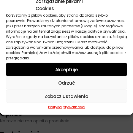
Zarządzanie plikami
Przeznaczony do silników wysokoprężnych spalających paliwa
Cookies
resztkowe.
Odpowiedni do zastosowań morskich oraz stacjonarnej
Korzystamy z plików cookies, aby strona działała szybko i
poprawnie. Prowadzimy działania reklamowe, zarówno przez nas,
produkcji energii przy użyciu ciężkich paliw.
jak i przez naszych zaufanych partnerów (Google). Szczegółowe
informacje na ten temat znajdziesz w naszej polityce prywatności.
Wyrażenie zgody na korzystanie z plików cookies oznacza, że będą
one zapisywane na Twoim urządzeniu. Masz możliwość
Parametry techniczne
zarządzania warunkami przechowywania lub dostępu do plików
cookies. Pamiętaj, że w każdej chwili możesz usunąć pliki cookies z
przeglądarki.
Producent
Texaco
Akceptuje
Pojemność
208 l
Odrzuć
Lepkość
SAE 40
Zobacz ustawienia
Polityka prywatności
Opinie
Na razie nie ma opinii o produkcie.