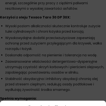
energii, szczególnie przy pracy z ciężkimi paliwami
resztkowymi o wysokiej zawartości asfaltów.
Korzyści z oleju Texaco Taro 30 DP 30X:
Wysoki poziom alkaliczności skutecznie kontroluje zużycie
tulei cylindrowych i chroni łożyska przed korozją.
Wysokowydajne dodatki przeciwzużyciowe zapewniają
ochronę przed zużyciem przylegającym dla krzywek, wałka
rozrządu i łożysk.
Doskonała odporność na pienienie i tolerancja na wodę.
Zaawansowane właściwości detergentowo-dyspersyjne
utrzymują czystość skrzyń korbowych i pierścieni olejowych,
zapobiegając powstawaniu osadów w silniku.
Stabilność oksydacyjna i inhibitory oksydacji chronią olej
przed stresem cieplnym, redukują osady podtłokowe i
wydłużają żywotność środka smarnego.
Spełnia wymagania: