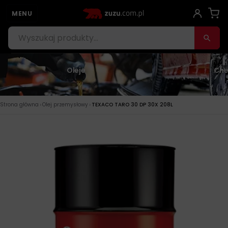
MENU
Oleje
Che
›
›
Strona główna
Olej przemysłowy
TEXACO TARO 30 DP 30X 208L