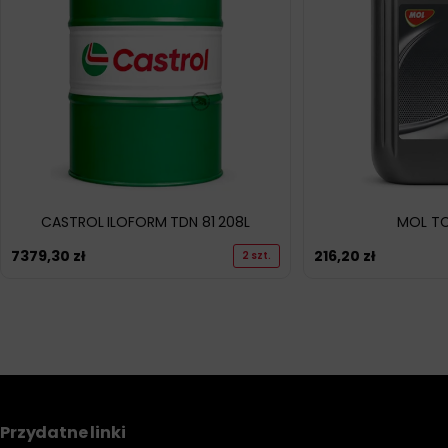
CASTROL ILOFORM TDN 81 208L
MOL TC
7379,30
zł
216,20
zł
2 szt.
Przydatne linki