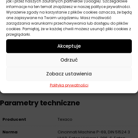
jak i przez naszych zaufanych partnerów (Google). Szczegółowe
informacje na ten temat znajdziesz w naszej polityce prywatności.
Specyfikacja techniczna
Wyrażenie zgody na korzystanie z plików cookies oznacza, że będą
one zapisywane na Twoim urządzeniu. Masz możliwość
Klasa lepkości: ISO VG 46
zarządzania warunkami przechowywania lub dostępu do plików
Lepkość kinematyczna w temperaturze 40°C: 46 mm²/s
cookies. Pamiętaj, że w każdej chwili możesz usunąć pliki cookies z
przeglądarki.
Lepkość kinematyczna w temperaturze 100°C: 8,16 mm²/s
Wskaźnik lepkości: 154
Akceptuje
Temperatura zapłonu: 228°C
Odrzuć
Temperatura płynięcia: -42°C
Gęstość w temperaturze 15°C: 0,874 kg/l
Zobacz ustawienia
Korozja miedzi (3 h, 100°C): 1A
Polityka prywatności
Parametry techniczne
Producent
Texaco
Norma
Cincinnati Machine P-69, DIN 51524 3