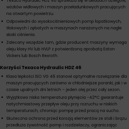
Texaco Hydraulic HDZ 46 sprawdza się w układach dźwigów,
wózków widłowych i maszyn przeładunkowych pracujących
na otwartym powietrzu.
Odpowiedni do wysokociśnieniowych pomp łopatkowych,
tłokowych i zębatych w maszynach narażonych na nagłe
skoki ciśnienia.
Zalecany wszędzie tam, gdzie producent maszyny wymaga
oleju klasy HV lub HVLP z potwierdzoną aprobatą Eaton
Vickers lub Bosch Rexroth.
Korzyści Texaco Hydraulic HDZ 46
Klasa lepkości ISO VG 46 stanowi optymalne rozwiązanie dla
maszyn pracujących zarówno w chłodniejsze poranki, jak i w
czasie upalnych dni letnich – jeden olej przez cały sezon.
Wyjątkowo niska temperatura płynięcia -42°C gwarantuje
natychmiastowy przepływ oleju przy rozruchu w niskich
temperaturach, chroniąc pompę przed pracą na sucho.
Skuteczna ochrona przed korozją elementów ze stali i brązu
przedłuża żywotność pomp i rozdzielaczy, ograniczając