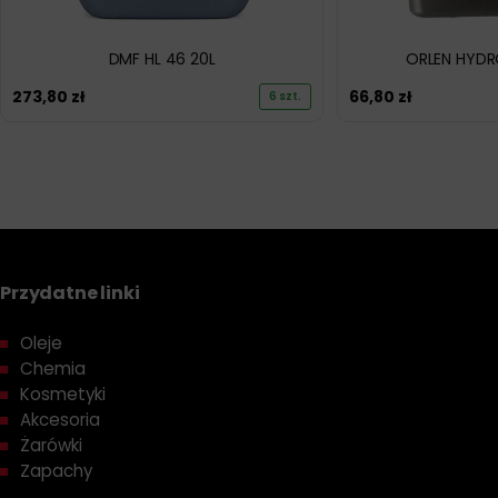
DMF HL 46 20L
ORLEN HYDRO
273,80
zł
66,80
zł
6 szt.
Przydatne linki
Oleje
Chemia
Kosmetyki
Akcesoria
Żarówki
Zapachy