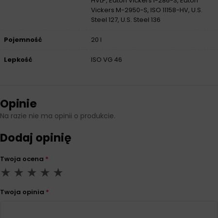
HVLP, Eaton Vickers I-286-S, Eaton
Vickers M-2950-S, ISO 11158-HV, U.S.
Steel 127, U.S. Steel 136
Pojemność
20 l
Lepkość
ISO VG 46
Opinie
Na razie nie ma opinii o produkcie.
Dodaj opinię
Twoja ocena
*
Twoja opinia
*