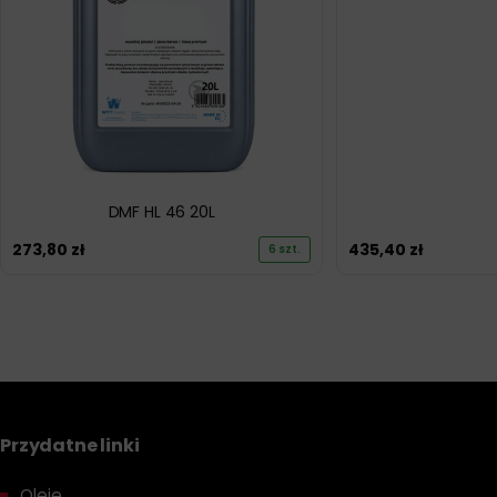
DMF HL 46 20L
273,80
zł
435,40
zł
6 szt.
Przydatne linki
Oleje