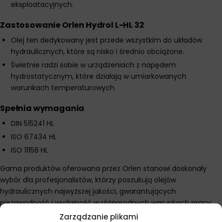
eksploatacyjnych.
Zastosowanie Orlen Hydrol L-HL 32
Olej ten dedykowany jest przede wszystkim do układów
hydraulicznych, które są nisko i średnio obciążone.
Świetnie radzi sobie w urządzeniach z napędem
hydrostatycznym, które działają w umiarkowanych
warunkach temperaturowych.
Spełnia wymagania
DIN 515241 HL
ISO 67434 HL
ISO 11158 HL
Gama produktów oferowana przez Orlen stanowi doskonały
wybór dla profesjonalistów, którzy poszukują olejów
hydraulicznych najwyższej jakości, gwarantujących
niezawodność i wydajność w różnorodnych warunkach pracy.
Zarządzanie plikami