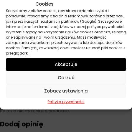
Cookies
Parametry techniczne
Korzystamy z plików cookies, aby strona działała szybko i
poprawnie. Prowadzimy działania reklamowe, zarówno przez nas,
jak i przez naszych zaufanych partnerów (Google). Szczegółowe
informacje na ten temat znajdziesz w naszej polityce prywatności.
Producent
Orlen
Wyrażenie zgody na korzystanie z plików cookies oznacza, że będą
one zapisywane na Twoim urządzeniu. Masz możliwość
Norma
ISO 11158-HL, NO-91-A231: 1998
zarządzania warunkami przechowywania lub dostępu do plików
cookies. Pamiętaj, że w każdej chwili możesz usunąć pliki cookies z
Przeznaczenie
Maszyny budowlane, Maszyny rolnicze
przeglądarki.
Akceptuje
Pojemność
5 l
Lepkość
ISO VG 32
Odrzuć
Zobacz ustawienia
Opinie
Polityka prywatności
Na razie nie ma opinii o produkcie.
Dodaj opinię