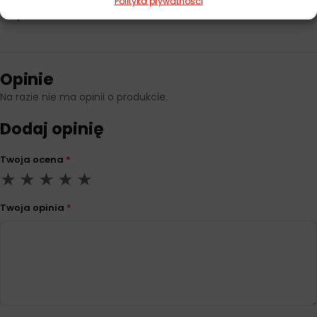
Polityka prywatności
Lepkość
ISO VG 68
Opinie
Na razie nie ma opinii o produkcie.
Dodaj opinię
Twoja ocena
*
Twoja opinia
*