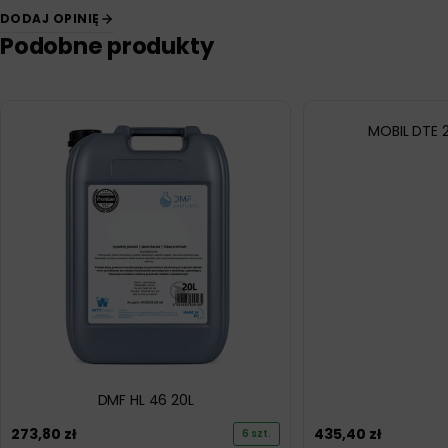
DODAJ OPINIĘ
Podobne produkty
MOBIL DTE 
DMF HL 46 20L
273,80
zł
435,40
zł
6 szt.