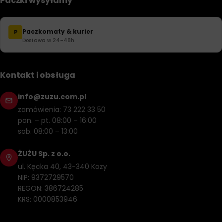
Paczki wysyłamy
Paczkomaty & kurier
P
Dostawa w 24–48h
Kontakt i obsługa
info@zuzu.com.pl
zamówienia: 73 222 33 50
pon. – pt. 08:00 – 16:00
sob. 08:00 – 13:00
ŻUŻU Sp. z o.o.
ul. Kęcka 40, 43-340 Kozy
NIP: 9372729570
REGON: 386724285
KRS: 0000853946