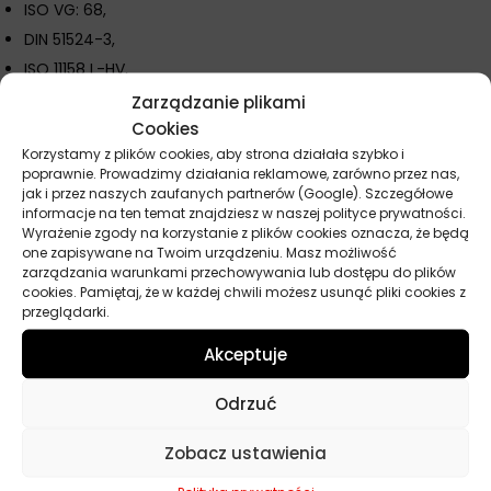
ISO VG: 68,
DIN 51524-3,
ISO 11158 L-HV,
ASTM D6158, HV,
Zarządzanie plikami
Cookies
Eaton Vickers 35VQ25A, M-2950-S, I-286 S,
Korzystamy z plików cookies, aby strona działała szybko i
Cincinnati Machine P69,
poprawnie. Prowadzimy działania reklamowe, zarówno przez nas,
Bosch-Rexroth RD/RE 90220-01.
jak i przez naszych zaufanych partnerów (Google). Szczegółowe
informacje na ten temat znajdziesz w naszej polityce prywatności.
Wyrażenie zgody na korzystanie z plików cookies oznacza, że będą
one zapisywane na Twoim urządzeniu. Masz możliwość
Parametry techniczne
zarządzania warunkami przechowywania lub dostępu do plików
cookies. Pamiętaj, że w każdej chwili możesz usunąć pliki cookies z
przeglądarki.
Producent
Texaco
Akceptuje
Norma
Cincinnati Machine P-68, DIN 51524 3
Odrzuć
HVLP, Eaton Vickers I-286-S, Eaton
Vickers M-2950-S, ISO 11158-HL
Zobacz ustawienia
Pojemność
208 l