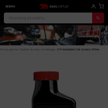
MENU
Oleje
Che
›
›
Strona główna
Dodatki do oleju silnikowego
STP REGENERATOR SILNIKA 300ML