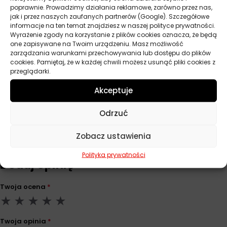
poprawnie. Prowadzimy działania reklamowe, zarówno przez nas,
jak i przez naszych zaufanych partnerów (Google). Szczegółowe
informacje na ten temat znajdziesz w naszej polityce prywatności.
Parametry techniczne
Wyrażenie zgody na korzystanie z plików cookies oznacza, że będą
one zapisywane na Twoim urządzeniu. Masz możliwość
zarządzania warunkami przechowywania lub dostępu do plików
cookies. Pamiętaj, że w każdej chwili możesz usunąć pliki cookies z
Producent
Stp
przeglądarki.
Pojemność
300 ml
Akceptuje
Odrzuć
Opinie
Zobacz ustawienia
Na razie nie ma opinii o produkcie.
Polityka prywatności
Dodaj opinię
Twoja ocena
*
Twoja opinia
*