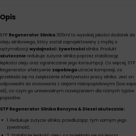
Opis
STP
Regenerator Silnika
300ml to wysokiej jakości dodatek do
oleju silnikowego, który został zaprojektowany z myślą o
optymalizacji
wydajności
i
żywotności
silnika. Produkt
skutecznie
redukuje zużycie silnika poprzez stabilizację
lepkości oleju oraz ograniczanie jego konsumpcji. Co więcej, STP
Regenerator efektywnie
zapobiega
utracie kompresji, co
przekłada się na zwiększenie efektywności pracy silnika. Jest on
odpowiedni do stosowania z olejami niskopopiołowymi (low saps
oil), co czyni go uniwersalnym rozwiązaniem dla różnych typów
pojazdów.
STP Regenerator Silnika Benzyna & Diesel skutecznie:
1. Redukuje zużycie silnika, przedłużając tym samym jego
żywotność.
2. Stabilizuje lepkość oleju, co przekłada się na lepszą