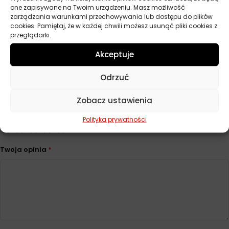
one zapisywane na Twoim urządzeniu. Masz możliwość
Pojemność
200 ml
zarządzania warunkami przechowywania lub dostępu do plików
cookies. Pamiętaj, że w każdej chwili możesz usunąć pliki cookies z
przeglądarki.
Opinie
Akceptuje
Na razie nie ma opinii o produkcie.
Odrzuć
Dodaj opinię
Zobacz ustawienia
Twoja ocena
*
Polityka prywatności
Twoja opinia
*