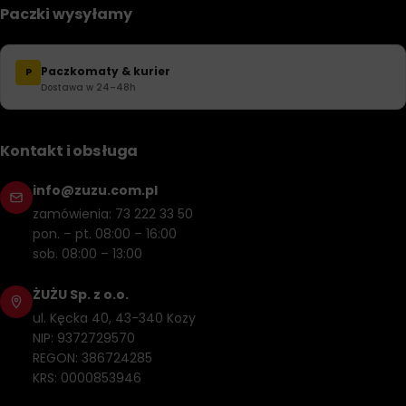
Paczki wysyłamy
Paczkomaty & kurier
P
Dostawa w 24–48h
Kontakt i obsługa
info@zuzu.com.pl
zamówienia: 73 222 33 50
pon. – pt. 08:00 – 16:00
sob. 08:00 – 13:00
ŻUŻU Sp. z o.o.
ul. Kęcka 40, 43-340 Kozy
NIP: 9372729570
REGON: 386724285
KRS: 0000853946