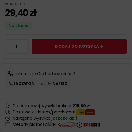
CENA BRUTTO
29,40
zł
Na stanie
DODAJ DO KOSZYKA
Interesuje Cię hurtowa ilość?
ZADZWOŃ
lub
NAPISZ
Do darmowej wysyłki brakuje
219,60 zł
Dostawa kurierem/paczkomat
Następna wysyłka:
jeszcze dziś
Metody płatności