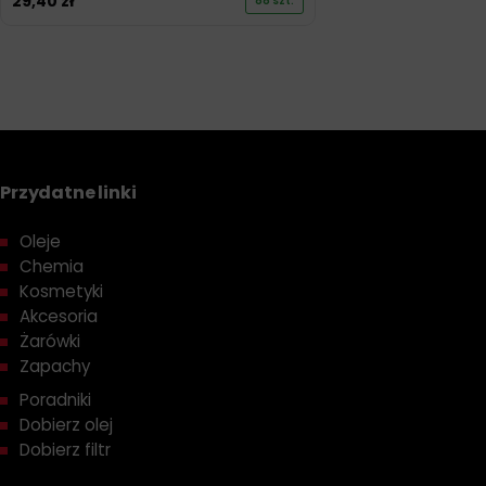
29,40
zł
88 szt.
Przydatne linki
Oleje
Chemia
Kosmetyki
Akcesoria
Żarówki
Zapachy
Poradniki
Dobierz olej
Dobierz filtr