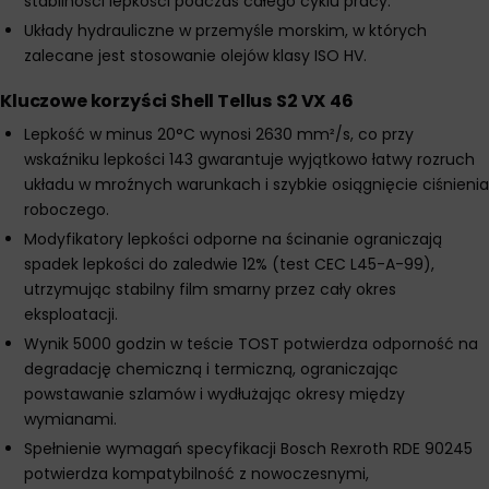
stabilności lepkości podczas całego cyklu pracy.
Układy hydrauliczne w przemyśle morskim, w których
zalecane jest stosowanie olejów klasy ISO HV.
Kluczowe korzyści Shell Tellus S2 VX 46
Lepkość w minus 20°C wynosi 2630 mm²/s, co przy
wskaźniku lepkości 143 gwarantuje wyjątkowo łatwy rozruch
układu w mroźnych warunkach i szybkie osiągnięcie ciśnienia
roboczego.
Modyfikatory lepkości odporne na ścinanie ograniczają
spadek lepkości do zaledwie 12% (test CEC L45-A-99),
utrzymując stabilny film smarny przez cały okres
eksploatacji.
Wynik 5000 godzin w teście TOST potwierdza odporność na
degradację chemiczną i termiczną, ograniczając
powstawanie szlamów i wydłużając okresy między
wymianami.
Spełnienie wymagań specyfikacji Bosch Rexroth RDE 90245
potwierdza kompatybilność z nowoczesnymi,