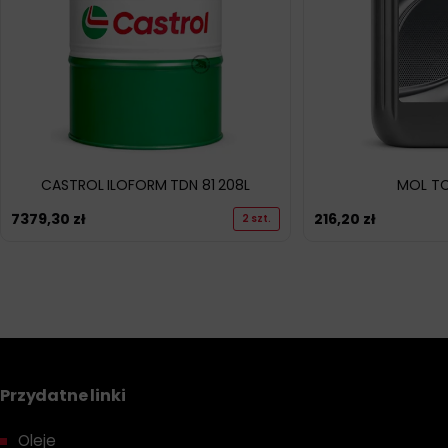
CASTROL ILOFORM TDN 81 208L
MOL TC
7379,30
zł
216,20
zł
2 szt.
Przydatne linki
Oleje