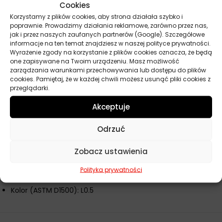
Cookies
Swedish Standard SS 15 54 34 AM
Korzystamy z plików cookies, aby strona działała szybko i
poprawnie. Prowadzimy działania reklamowe, zarówno przez nas,
Parametry fizyczno-chemiczne
jak i przez naszych zaufanych partnerów (Google). Szczegółowe
Klasa jakości ISO: HV (ISO VG 46)
informacje na ten temat znajdziesz w naszej polityce prywatności.
Wyrażenie zgody na korzystanie z plików cookies oznacza, że będą
Gęstość w temp. 15°C: 0,856 kg/l
one zapisywane na Twoim urządzeniu. Masz możliwość
Lepkość kinematyczna w temp. minus 20°C: 2630 mm²/s
zarządzania warunkami przechowywania lub dostępu do plików
cookies. Pamiętaj, że w każdej chwili możesz usunąć pliki cookies z
Lepkość kinematyczna w temp. 40°C: 46 mm²/s
przeglądarki.
Lepkość kinematyczna w temp. 100°C: 7,9 mm²/s
Akceptuje
Wskaźnik lepkości: 143
Odporność na ścinanie (100°C): zmniejszenie lepkości o 12%
Odrzuć
Temperatura płynięcia: minus 36°C
Temperatura zapłonu (COC): 220°C
Zobacz ustawienia
Stabilność oksydacyjna TOST: min. 5000 godzin
Polityka prywatności
Separacja wody: 20 min
Kolor (ASTM D1500): L0.5