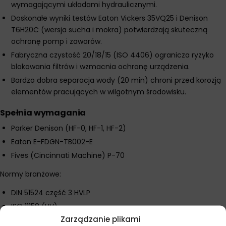
wymagającymi układami hydraulicznymi.
Doskonałe wyniki testów Eaton Vickers 35VQ25 i Denison
T6H20C (wersja sucha i mokra) potwierdzają skuteczną
ochronę pomp i zaworów.
Fabryczna czystość 20/18/15 (ISO 4406) ogranicza ryzyko
blokowania filtrów i wzmacnia ochronę urządzenia.
Bardzo dobra separacja wody (20 min) chroni przed korozją
elementów pracujących w wilgotnym środowisku.
Spełnia wymagania
Parker Denison (HF-0, HF-1, HF-2)
Eaton E-FDGN-TB002-E
Fives (Cincinnati Machine) P-70
Normy branżowe:
DIN 51524 część 3 HVLP
ISO 11158 (HV)
Zarządzanie plikami
ASTM D6158 (HV)