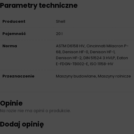
Parametry techniczne
Producent
Shell
Pojemność
20 l
Norma
ASTM D6158 HV, Cincinnati Milacron P-
68, Denison HF-0, Denison HF-1,
Denison HF-2, DIN 51524 3 HVLP, Eaton
E-FDGN-TB002-E, ISO 11158-HV
Przeznaczenie
Maszyny budowlane, Maszyny rolnicze
Opinie
Na razie nie ma opinii o produkcie.
Dodaj opinię