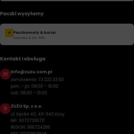
Paczki wysyłamy
Paczkomaty & kurier
P
Dostawa w 24–48h
Kontakt i obsługa
info@zuzu.com.pl
zamówienia: 73 222 33 50
pon. – pt. 08:00 – 16:00
sob. 08:00 – 13:00
ŻUŻU Sp. z o.o.
ul. Kęcka 40, 43-340 Kozy
NIP: 9372729570
REGON: 386724285
KRS: 0000853946