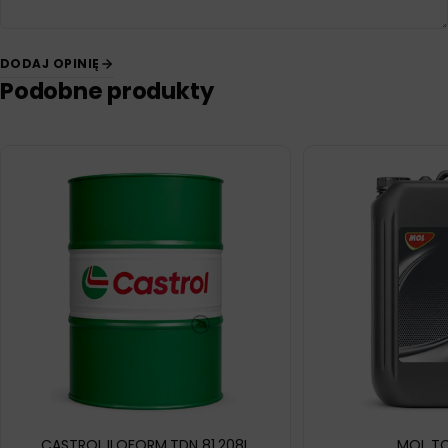
DODAJ OPINIĘ
Podobne produkty
CASTROL ILOFORM TDN 81 208L
MOL TC