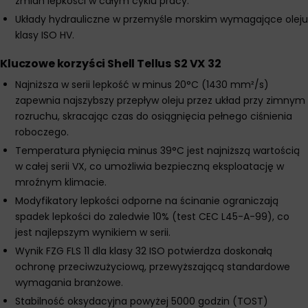
zmian lepkości w całym cyklu pracy.
Układy hydrauliczne w przemyśle morskim wymagające oleju
klasy ISO HV.
Kluczowe korzyści Shell Tellus S2 VX 32
Najniższa w serii lepkość w minus 20°C (1430 mm²/s)
zapewnia najszybszy przepływ oleju przez układ przy zimnym
rozruchu, skracając czas do osiągnięcia pełnego ciśnienia
roboczego.
Temperatura płynięcia minus 39°C jest najniższą wartością
w całej serii VX, co umożliwia bezpieczną eksploatację w
mroźnym klimacie.
Modyfikatory lepkości odporne na ścinanie ograniczają
spadek lepkości do zaledwie 10% (test CEC L45-A-99), co
jest najlepszym wynikiem w serii.
Wynik FZG FLS 11 dla klasy 32 ISO potwierdza doskonałą
ochronę przeciwzużyciową, przewyższającą standardowe
wymagania branżowe.
Stabilność oksydacyjna powyżej 5000 godzin (TOST)