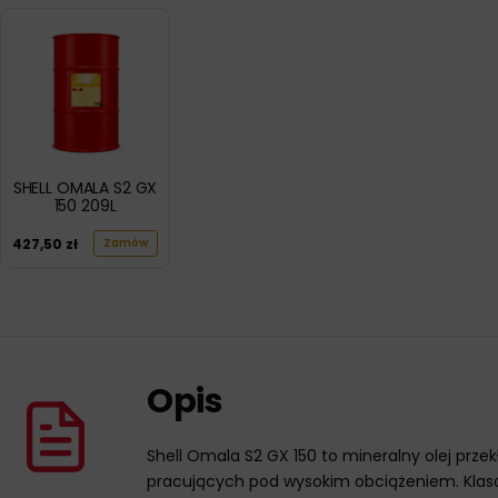
SHELL OMALA S2 GX
150 209L
427,50
zł
Zamów
Opis
Shell Omala S2 GX 150 to mineralny olej pr
pracujących pod wysokim obciążeniem. Klasa 