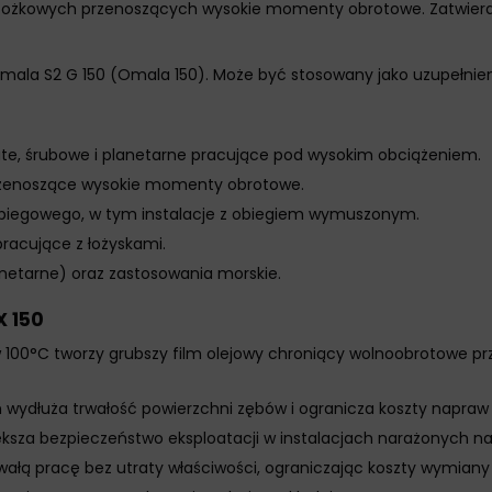
stożkowych przenoszących wysokie momenty obrotowe. Zatwierdz
mala S2 G 150 (Omala 150). Może być stosowany jako uzupełnien
0
te, śrubowe i planetarne pracujące pod wysokim obciążeniem.
rzenoszące wysokie momenty obrotowe.
biegowego, w tym instalacje z obiegiem wymuszonym.
racujące z łożyskami.
anetarne) oraz zastosowania morskie.
X 150
 100°C tworzy grubszy film olejowy chroniący wolnoobrotowe pr
wydłuża trwałość powierzchni zębów i ogranicza koszty napraw 
ksza bezpieczeństwo eksploatacji w instalacjach narażonych n
ałą pracę bez utraty właściwości, ograniczając koszty wymiany 