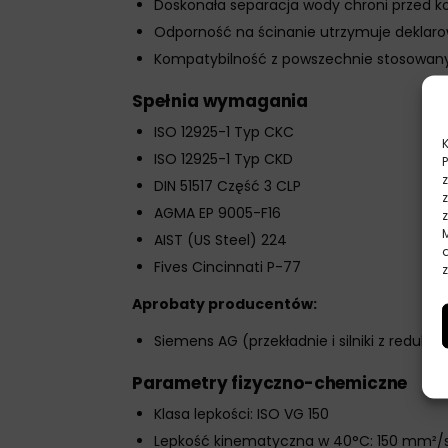
Doskonała separacja wody chroni przed ko
Odporność na ścinanie utrzymuje deklarowa
Kompatybilność z powszechnie stosowanymi
Spełnia wymagania
ISO 12925-1 Typ CKC
ISO 12925-1 Typ CKD
DIN 51517 Część 3 CLP
AGMA EP 9005-F16
AIST (US Steel) 224
Fives Cincinnati P-77
z
Aprobaty producentów:
Siemens AG (przekładnie i silniki z redukt
Parametry fizyczno-chemiczne
Klasa lepkości: ISO VG 150
Lepkość kinematyczna w 40°C: 150 mm²/