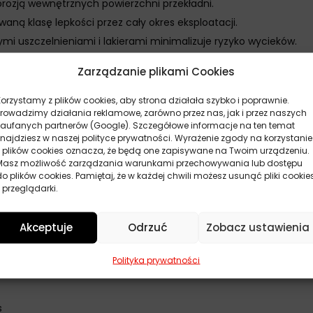
rozją wewnętrznych powierzchni przekładni.
ną klasę lepkości przez cały okres eksploatacji.
 uszczelnieniami i lakierami minimalizuje ryzyko wycieków.
Zarządzanie plikami Cookies
Korzystamy z plików cookies, aby strona działała szybko i poprawnie.
Prowadzimy działania reklamowe, zarówno przez nas, jak i przez naszych
zaufanych partnerów (Google). Szczegółowe informacje na ten temat
znajdziesz w naszej polityce prywatności. Wyrażenie zgody na korzystanie
z plików cookies oznacza, że będą one zapisywane na Twoim urządzeniu.
Masz możliwość zarządzania warunkami przechowywania lub dostępu
do plików cookies. Pamiętaj, że w każdej chwili możesz usunąć pliki cookie
 przeglądarki.
Akceptuje
Odrzuć
Zobacz ustawienia
orem Flender)
Polityka prywatności
s