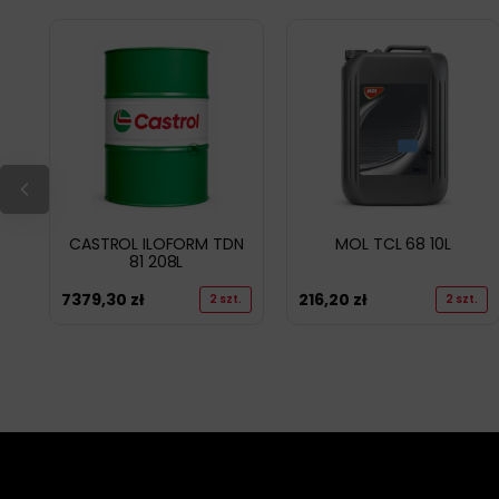
CASTROL ILOFORM TDN
MOL TCL 68 10L
81 208L
7379,30
zł
216,20
zł
2 szt.
2 szt.