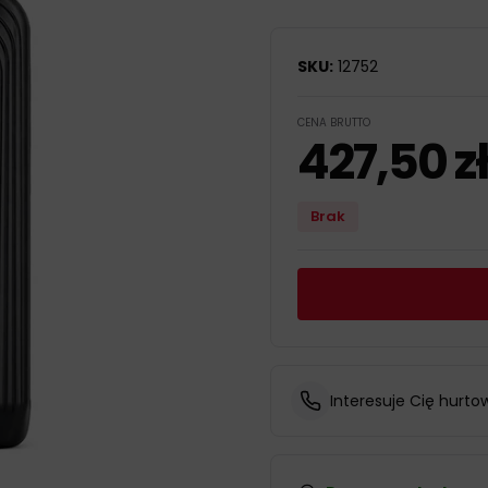
SKU:
12752
CENA BRUTTO
427,50
z
Brak
Interesuje Cię hurto