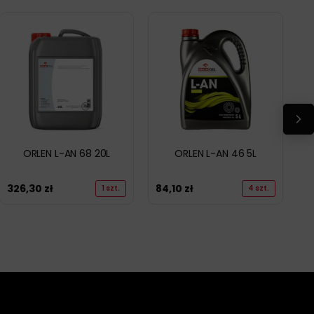
ORLEN L-AN 68 20L
ORLEN L-AN 46 5L
326,30
zł
84,10
zł
1 szt.
4 szt.