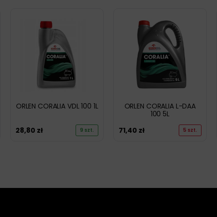
ORLEN CORALIA VDL 100 1L
ORLEN CORALIA L-DAA
100 5L
28,80
zł
71,40
zł
9 szt.
5 szt.