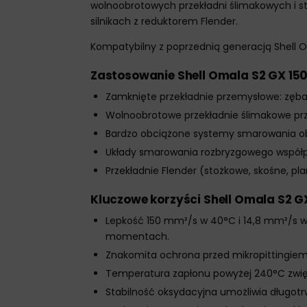
wolnoobrotowych przekładni ślimakowych i 
silnikach z reduktorem Flender.
Kompatybilny z poprzednią generacją Shell O
Zastosowanie Shell Omala S2 GX 15
Zamknięte przekładnie przemysłowe: zęba
Wolnoobrotowe przekładnie ślimakowe p
Bardzo obciążone systemy smarowania o
Układy smarowania rozbryzgowego współp
Przekładnie Flender (stożkowe, skośne, pl
Kluczowe korzyści Shell Omala S2 G
Lepkość 150 mm²/s w 40°C i 14,8 mm²/s w
momentach.
Znakomita ochrona przed mikropittingiem 
Temperatura zapłonu powyżej 240°C zwię
Stabilność oksydacyjna umożliwia długotrw