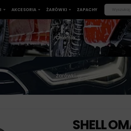
I
AKCESORIA
ŻARÓWKI
ZAPACHY
Chemia
Żarówki
SHELL OMA