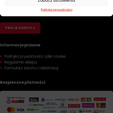
Zobacz ustawienia
Dobierz olej
Polityka prywatności
Dobierz filtr
TWOJE KONTO
Informacje prawne
Polityka prywatności i pliki cookie
Regulamin sklepu
Formularz zwrotu i reklamacji
Bezpieczne płatności