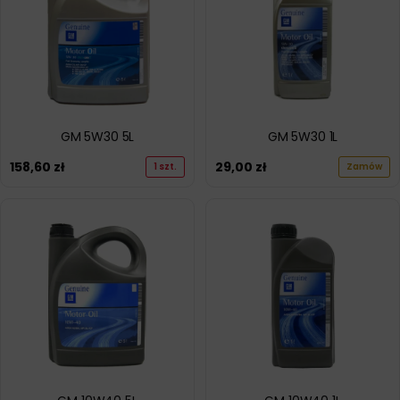
GM 5W30 5L
GM 5W30 1L
158,60
zł
29,00
zł
1 szt.
Zamów