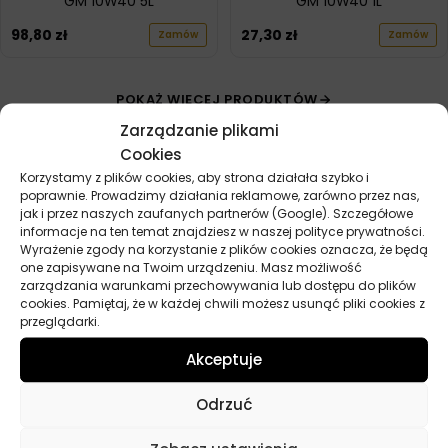
GM 10W40 5L
GM 10W40 1L
98,80
zł
27,30
zł
Zamów
Zamów
POKAŻ WIĘCEJ PRODUKTÓW
Zarządzanie plikami
Cookies
Korzystamy z plików cookies, aby strona działała szybko i
poprawnie. Prowadzimy działania reklamowe, zarówno przez nas,
jak i przez naszych zaufanych partnerów (Google). Szczegółowe
informacje na ten temat znajdziesz w naszej polityce prywatności.
Wyrażenie zgody na korzystanie z plików cookies oznacza, że będą
Przydatne linki
one zapisywane na Twoim urządzeniu. Masz możliwość
zarządzania warunkami przechowywania lub dostępu do plików
Oleje
cookies. Pamiętaj, że w każdej chwili możesz usunąć pliki cookies z
przeglądarki.
Chemia
Kosmetyki
Akceptuje
Akcesoria
Żarówki
Odrzuć
Zapachy
Poradniki