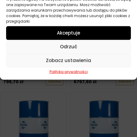
one zapisywane na Twoim urządzeniu. Masz możliwość
zarządzania warunkami przechowywania lub dostępu do plików
cookies. Pamiętaj, że w każdej chwili możesz usunąć pliki cookies z
przeglądarki.
Akceptuje
Odrzuć
Zobacz ustawienia
FUCHS ANTICORIT DFW 9301
FUCHS RENOLIN ETERNA 32
20L
205L
Polityka prywatności
796,70
zł
6767,60
zł
Zamów
Zamów