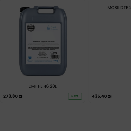
MOBIL DTE 
DMF HL 46 20L
273,80
zł
435,40
zł
6 szt.