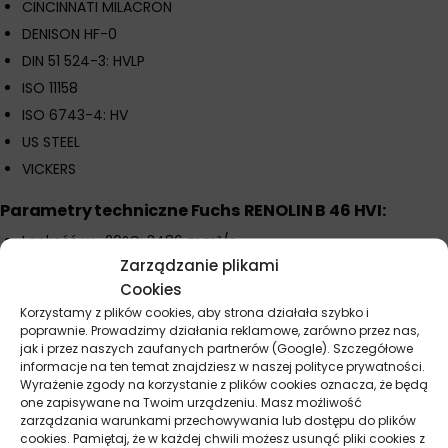
CINCINNATI MILACRON
DENISON HF-0
DIN 51 524-3: HVLP
ISO 11158
ISO 6743-4: HV
US STEEL
VICKERS
Parametry techniczne Fuchs RENOLIN B 46 HVI:
Lepkość w -20°C: 3486 mm²/s
Zarządzanie plikami
Lepkość w 0°C: 401.6 mm²/s
Cookies
Lepkość w 100°C: 8.1 mm²/s
Korzystamy z plików cookies, aby strona działała szybko i
Lepkość w 40°C: 46 mm²/s
poprawnie. Prowadzimy działania reklamowe, zarówno przez nas,
jak i przez naszych zaufanych partnerów (Google). Szczegółowe
VKA stabilność na ścinanie: względny ubytek po 20h < 15%
informacje na ten temat znajdziesz w naszej polityce prywatności.
Wskaźnik lepkości: min. 150
Wyrażenie zgody na korzystanie z plików cookies oznacza, że będą
one zapisywane na Twoim urządzeniu. Masz możliwość
ISO VG 46
zarządzania warunkami przechowywania lub dostępu do plików
Temperatura utraty płynności: -45°C
cookies. Pamiętaj, że w każdej chwili możesz usunąć pliki cookies z