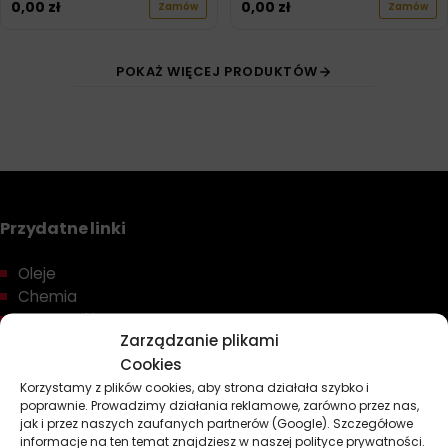
0,00
zł
0,00
zł
Zamów
Zamów
POKAŻ WIĘCEJ PRODUKTÓW
Przydatne linki
Oleje
Chemia
Kosmetyki
Zarządzanie plikami
Akcesoria
Cookies
Żarówki
Zapachy
Korzystamy z plików cookies, aby strona działała szybko i
poprawnie. Prowadzimy działania reklamowe, zarówno przez nas,
Poradniki
jak i przez naszych zaufanych partnerów (Google). Szczegółowe
Dobierz olej
informacje na ten temat znajdziesz w naszej polityce prywatności.