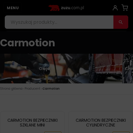
MENU
Carmotion
Oleje
Che
›
›
Strona główna
Producent
Carmotion
CARMOTION BEZPIECZNIKI
CARMOTION BEZPIECZNIKI
SZKLANE MINI
CYLINDRYCZNE