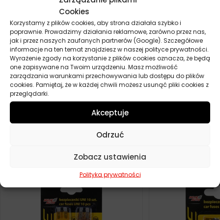
2A – 2 szt
Cookies
2,5A – 2 szt
Korzystamy z plików cookies, aby strona działała szybko i
3A – 2 szt
poprawnie. Prowadzimy działania reklamowe, zarówno przez nas,
jak i przez naszych zaufanych partnerów (Google). Szczegółowe
8A – 4 szt
informacje na ten temat znajdziesz w naszej polityce prywatności.
Wyrażenie zgody na korzystanie z plików cookies oznacza, że będą
one zapisywane na Twoim urządzeniu. Masz możliwość
zarządzania warunkami przechowywania lub dostępu do plików
cookies. Pamiętaj, że w każdej chwili możesz usunąć pliki cookies z
przeglądarki.
Parametry techniczne
Akceptuje
Producent
Carmotion
Odrzuć
Podobne produkty
Zobacz ustawienia
Polityka prywatności