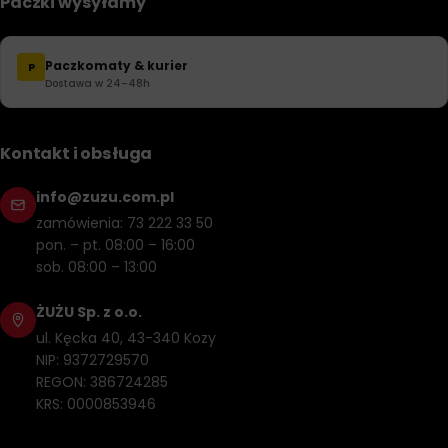
Paczki wysyłamy
Paczkomaty & kurier
P
Dostawa w 24–48h
Kontakt i obsługa
info@zuzu.com.pl
zamówienia: 73 222 33 50
pon. – pt. 08:00 – 16:00
sob. 08:00 – 13:00
ŻUŻU Sp. z o.o.
ul. Kęcka 40, 43-340 Kozy
NIP: 9372729570
REGON: 386724285
KRS: 0000853946