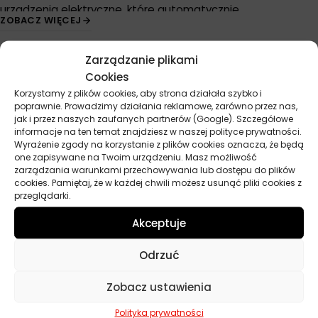
urządzenia elektryczne, które automatycznie
ZOBACZ WIĘCEJ
rozprzestrzeniają zapachy w pomieszczeniach. Idealne
sposoby na
poprawienie
jakości powietrza w
Zarządzanie plikami
pomieszczeniach, co pozwala na lepsze samopoczucie i
Cookies
większą wygodę.
Korzystamy z plików cookies, aby strona działała szybko i
AmbiPur zawsze stawia na jakość swoich produktów,
poprawnie. Prowadzimy działania reklamowe, zarówno przez nas,
Przydatne linki
jak i przez naszych zaufanych partnerów (Google). Szczegółowe
dlatego używamy tylko najwyższej jakości składników i
informacje na ten temat znajdziesz w naszej polityce prywatności.
starannie wyselekcjonowanych zapachów. Zapachy są
Wyrażenie zgody na korzystanie z plików cookies oznacza, że będą
Oleje
one zapisywane na Twoim urządzeniu. Masz możliwość
zaprojektowane z myślą o spełnieniu różnorodnych potrzeb
Chemia
zarządzania warunkami przechowywania lub dostępu do plików
konsumentów, a ich zapach sprawia, że każdy może
Kosmetyki
cookies. Pamiętaj, że w każdej chwili możesz usunąć pliki cookies z
znaleźć wśród produktów coś dla siebie.
przeglądarki.
Akcesoria
Żarówki
Firma działa na rynku już od wielu lat i zyskała zaufanie
Akceptuje
Zapachy
konsumentów na całym świecie. Stale rozwijają produkty,
Poradniki
Odrzuć
aby spełnić potrzeby rynku i zapewnić klientom jeszcze
Dobierz olej
lepsze i skuteczniejsze rozwiązania. Wszystkie produkty są
Dobierz filtr
Zobacz ustawienia
dostępne w wielu krajach i cieszą się uznaniem zarówno
wśród profesjonalistów, jak i klientów indywidualnych.
Polityka prywatności