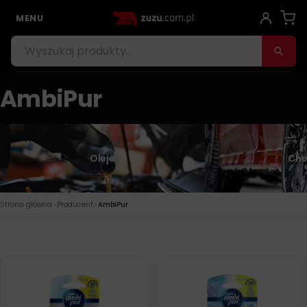
MENU
AmbiPur
Oleje
Che
›
›
Strona główna
Producent
AmbiPur