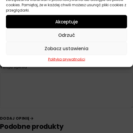
cookies. Pamiętaj, że w każdej chwili możesz usunąć pliki cookies z
przeglądarki.
Opinie
Na razie nie ma opinii o produkcie.
Akceptuje
Dodaj opinię
Odrzuć
Twoja ocena
*
Zobacz ustawienia
Polityka prywatności
Twoja opinia
*
DODAJ OPINIĘ
Podobne produkty