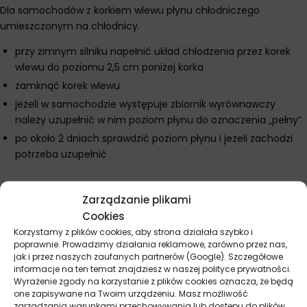
Dla samochodów z korkiem wlewu płynu chłodniczego
umieszczonym na chłodnicy.
przy zimnym silniku napełnić układ chłodzenia przez korek
wlewu do poziomu 2,5 cm poniżej korka
zamknąć korek wlewu
jeżeli w samochodzie występuje zbiornik wyrównawczy
należy uzupełnić w nim poziom płynu do oznaczenia „pełny”
po około 2 dniach sprawdzić poziom płynu i jeżeli zachodzi
potrzeba uzupełnić
Zarządzanie plikami
Parametry techniczne
Cookies
Korzystamy z plików cookies, aby strona działała szybko i
poprawnie. Prowadzimy działania reklamowe, zarówno przez nas,
Producent
Prestone
jak i przez naszych zaufanych partnerów (Google). Szczegółowe
informacje na ten temat znajdziesz w naszej polityce prywatności.
Pojemność
4 l
Wyrażenie zgody na korzystanie z plików cookies oznacza, że będą
one zapisywane na Twoim urządzeniu. Masz możliwość
zarządzania warunkami przechowywania lub dostępu do plików