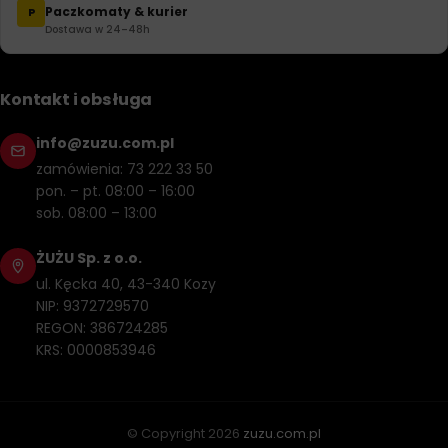
Paczkomaty & kurier
P
Dostawa w 24–48h
Kontakt i obsługa
info@zuzu.com.pl
zamówienia: 73 222 33 50
pon. – pt. 08:00 – 16:00
sob. 08:00 – 13:00
ŻUŻU Sp. z o.o.
ul. Kęcka 40, 43-340 Kozy
NIP: 9372729570
REGON: 386724285
KRS: 0000853946
© Copyright
2026
zuzu.com.pl