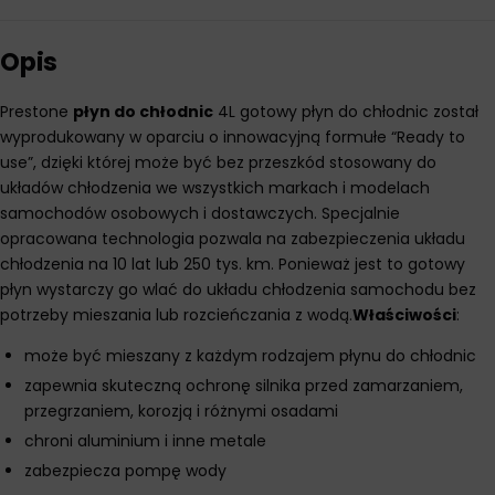
Opis
Prestone
płyn do chłodnic
4L gotowy płyn do chłodnic został
wyprodukowany w oparciu o innowacyjną formułe “Ready to
use”, dzięki której może być bez przeszkód stosowany do
układów chłodzenia we wszystkich markach i modelach
samochodów osobowych i dostawczych. Specjalnie
opracowana technologia pozwala na zabezpieczenia układu
chłodzenia na 10 lat lub 250 tys. km. Ponieważ jest to gotowy
płyn wystarczy go wlać do układu chłodzenia samochodu bez
potrzeby mieszania lub rozcieńczania z wodą.
Właściwości
:
może być mieszany z każdym rodzajem płynu do chłodnic
zapewnia skuteczną ochronę silnika przed zamarzaniem,
przegrzaniem, korozją i różnymi osadami
chroni aluminium i inne metale
zabezpiecza pompę wody