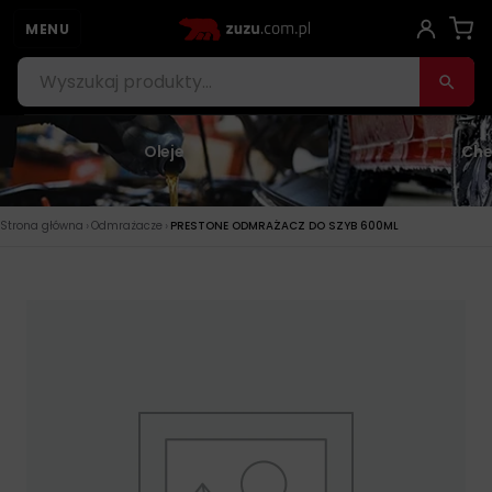
MENU
Oleje
Che
›
›
Strona główna
Odmrażacze
PRESTONE ODMRAŻACZ DO SZYB 600ML