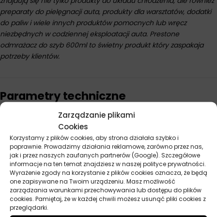
znajdują się nie tylko produkty do układu chłodzenia, ale również
preparaty do pielęgnacji auta, produkty dla warsztatów, dodatki
do paliw i wiele innych produktów pomocnych lub wręcz
niezbędnych w codziennej eksploatacji auta. Prestone
odmrażacz do szyb 600ml to świetny produkt który zaspakaja
potrzeby klientów.
Parametry techniczne
Zarządzanie plikami
Pojemność
600 ml
Cookies
Korzystamy z plików cookies, aby strona działała szybko i
Producent
Prestone
poprawnie. Prowadzimy działania reklamowe, zarówno przez nas,
jak i przez naszych zaufanych partnerów (Google). Szczegółowe
informacje na ten temat znajdziesz w naszej polityce prywatności.
Wyrażenie zgody na korzystanie z plików cookies oznacza, że będą
one zapisywane na Twoim urządzeniu. Masz możliwość
Opinie
zarządzania warunkami przechowywania lub dostępu do plików
Na razie nie ma opinii o produkcie.
cookies. Pamiętaj, że w każdej chwili możesz usunąć pliki cookies z
przeglądarki.