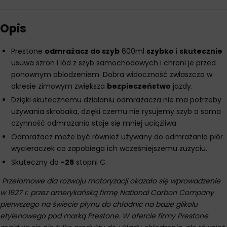
Opis
Prestone
odmrażacz do szyb
600ml
szybko
i
skutecznie
usuwa szron i lód z szyb samochodowych i chroni je przed
ponownym oblodzeniem. Dobra widoczność zwłaszcza w
okresie zimowym zwiększa
bezpieczeństwo
jazdy.
Dzięki skutecznemu działaniu odmrażacza nie ma potrzeby
używania skrobaka, dzięki czemu nie rysujemy szyb a sama
czynność odmrażania staje się mniej uciążliwa.
Odmrażacz może być również używany do odmrażania piór
wycieraczek co zapobiega ich wcześniejszemu zużyciu.
Skuteczny do
-25
stopni C.
Przełomowe dla rozwoju motoryzacji okazało się wprowadzenie
w 1927 r. przez amerykańską firmę National Carbon Company
pierwszego na świecie płynu do chłodnic na bazie glikolu
etylenowego pod marką Prestone. W ofercie firmy Prestone