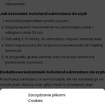
zastosowań.
Jak stosować Autoland odmrażacz do szyb
Wstrząśnij pojemnikiem przed użyciem.
Rozpyl preparat równomiernie na zamarzniętą szybę z
odległości około 20 cm.
Odczekaj 2-3 minuty, aż odmrażacz rozpuści warstwę lodu.
Usuń rozpuszczony lód za pomocą wycieraczek lub miękkiej
ściereczki.
W przypadku grubej warstwy lodu może być konieczne
powtórzenie czynności.
Dodatkowe wskazówki Autoland odmrażacz do szyb
Przechowuj odmrażacz w samochodzie, ale nie zostawiaj go na
mrozie przez dłuższy czas, gdyż może to zmniejszyć jego
skuteczność. Dla lepszych efektów najpierw usuń nadmiar
Zarządzanie plikami
śniegu z szyby ręcznie, a dopiero potem zastosuj odmrażacz.
Cookies
Zimą warto spryskać szyby odmrażaczem wieczorem, aby