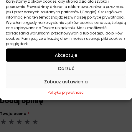
zapobiec ich zamarznięciu do rana.
Korzystamy z plików cookies, aby strona działała szybko i
poprawnie. Prowadzimy działania reklamowe, zarówno przez nas,
jak i przez naszych zaufanych partnerów (Google). Szczegółowe
informacje na ten temat znajdziesz w naszej polityce prywatności.
Wyrażenie zgody na korzystanie z plików cookies oznacza, że będą
Parametry techniczne
one zapisywane na Twoim urządzeniu. Masz możliwość
zarządzania warunkami przechowywania lub dostępu do plików
cookies. Pamiętaj, że w każdej chwili możesz usunąć pliki cookies z
Producent
Autoland
przeglądarki.
Pojemność
300 ml
Akceptuje
Odrzuć
Opinie
Zobacz ustawienia
Na razie nie ma opinii o produkcie.
Polityka prywatności
Dodaj opinię
Twoja ocena
*