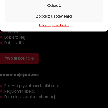
Chemia
Odrzuć
Kosmetyki
Akcesoria
Zobacz ustawienia
Żarówki
Zapachy
Polityka prywatności
Poradniki
Dobierz olej
Dobierz filtr
TWOJE KONTO
Informacje prawne
Polityka prywatności i pliki cookie
Regulamin sklepu
Formularz zwrotu i reklamacji