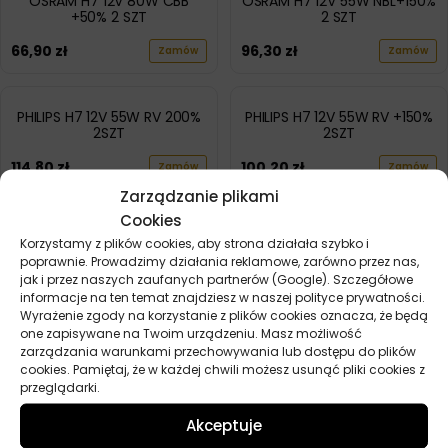
OSRAM H7 12V 80W CBB
OSRAM H7 12V 55W NBL+150%
+50% 2 SZT
2 SZT
66,90
zł
96,30
zł
Zamów
Zamów
PHILIPS H7 12V 55W RV 200%
PHILIPS H7 12V 55W RV +150%
2SZT
2SZT
114,80
zł
100,20
zł
Zamów
Zamów
Zarządzanie plikami
Cookies
POKAŻ WIĘCEJ PRODUKTÓW
Korzystamy z plików cookies, aby strona działała szybko i
poprawnie. Prowadzimy działania reklamowe, zarówno przez nas,
jak i przez naszych zaufanych partnerów (Google). Szczegółowe
informacje na ten temat znajdziesz w naszej polityce prywatności.
Wyrażenie zgody na korzystanie z plików cookies oznacza, że będą
one zapisywane na Twoim urządzeniu. Masz możliwość
zarządzania warunkami przechowywania lub dostępu do plików
cookies. Pamiętaj, że w każdej chwili możesz usunąć pliki cookies z
Przydatne linki
przeglądarki.
Akceptuje
Oleje