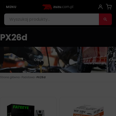
MENU
PX26d
Oleje
Che
›
›
Strona główna
Podstawa
PX26d